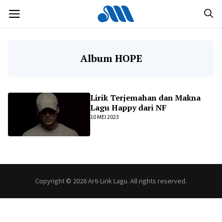
Langsung
MENU
ke
isi
Album HOPE
Lirik Terjemahan dan Makna
Lagu Happy dari NF
10 MEI 2023
Copyright © 2026 Arti Lirik Lagu. All rights reserved.