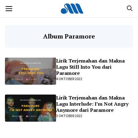
Langsung
MENU
ke
isi
Album Paramore
Lirik Terjemahan dan Makna
Lagu Still Into You dari
Paramore
4 OKTOBER 2022
Lirik Terjemahan dan Makna
Lagu Interlude: I’m Not Angry
Anymore dari Paramore
3 OKTOBER 2022