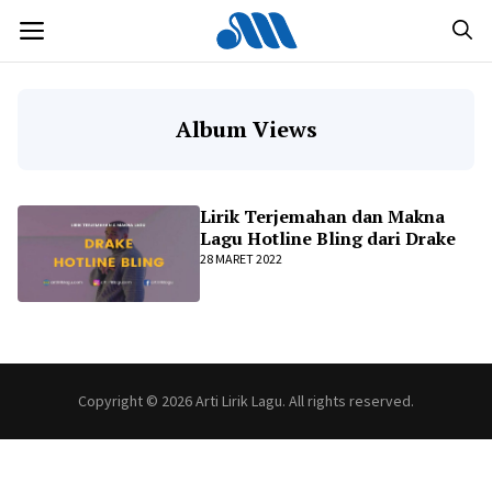
Langsung
MENU
ke
isi
Album Views
Lirik Terjemahan dan Makna
Lagu Hotline Bling dari Drake
28 MARET 2022
Copyright © 2026 Arti Lirik Lagu. All rights reserved.