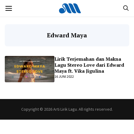
Langsung
MENU
ke
isi
Edward Maya
Lirik Terjemahan dan Makna
Lagu Stereo Love dari Edward
Maya ft. Vika Jigulina
16 JUNI 2022
Copyright © 2026 Arti Lirik Lagu. All rights reserved.