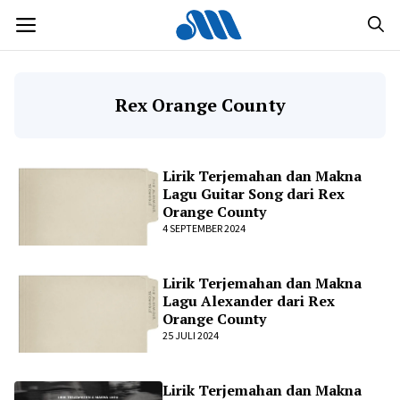
Langsung
MENU
ke
isi
Rex Orange County
Lirik Terjemahan dan Makna
Lagu Guitar Song dari Rex
Orange County
4 SEPTEMBER 2024
Lirik Terjemahan dan Makna
Lagu Alexander dari Rex
Orange County
25 JULI 2024
Lirik Terjemahan dan Makna