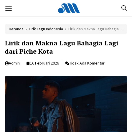
Langsung
MENU
ke
isi
Beranda
›
Lirik Lagu Indonesia
›
Lirik dan Makna Lagu Bahagia Lagi dari Piche Kota
Lirik dan Makna Lagu Bahagia Lagi
dari Piche Kota
Admin
16 Februari 2026
Tidak Ada Komentar