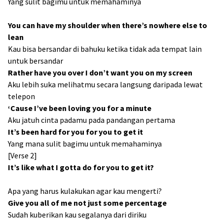
Yang sulit bagimu untuk memahaminya
You can have my shoulder when there’s nowhere else to
lean
Kau bisa bersandar di bahuku ketika tidak ada tempat lain
untuk bersandar
Rather have you over I don’t want you on my screen
Aku lebih suka melihatmu secara langsung daripada lewat
telepon
‘Cause I’ve been loving you for a minute
Aku jatuh cinta padamu pada pandangan pertama
It’s been hard for you for you to get it
Yang mana sulit bagimu untuk memahaminya
[Verse 2]
It’s like what I gotta do for you to get it?
Apa yang harus kulakukan agar kau mengerti?
Give you all of me not just some percentage
Sudah kuberikan kau segalanya dari diriku