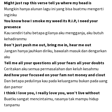
Might just rap this verse tell ya where my head is
Mungkin hanya alunan lagu ini yang bisa buatmu mengerti
inginku
You know how I smoke my weed its R.I.P, I need your
presence
Kau sendiri tahu betapa gilanya aku mengganja, aku butuh
kehadiranmu
Don’t just push me out, bring me in, hear me out
Jangan hanya jauhkan diriku, bawalah masuk dan dengarkan
aku
Tell me all your questions all your fears all your doubts
Ceritakan aku semua permasalahan dan keluh kesahmu
And how your focused on your fam not money and clout
Dan betapa pedulinya kau pada keluargamu bukan pada uang
dan pamor
I think I love you, I really love you, won’t live without
Buatku sangat mencintaimu, rasanya tak mampu hidup
tanpamu