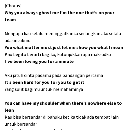
[Chorus]
Why you always ghost me I’m the one that’s on your
team
Mengapa kau selalu meninggalkanku sedangkan aku selalu
ada untukmu
You what matter most just let me show you what I mean
Kau begitu berarti bagiku, kutunjukkan apa maksudku
I’ve been loving you for a minute
Aku jatuh cinta padamu pada pandangan pertama
It’s been hard for you for you to get it
Yang sulit bagimu untuk memahaminya
You can have my shoulder when there’s nowhere else to
lean
Kau bisa bersandar di bahuku ketika tidak ada tempat lain
untuk bersandar