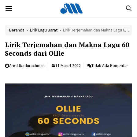
Langsung
MENU
ke
isi
Beranda
›
Lirik Lagu Barat
›
Lirik Terjemahan dan Makna Lagu 60 Seconds dari Ollie
Lirik Terjemahan dan Makna Lagu 60
Seconds dari Ollie
Arief Ibadurachman
11 Maret 2022
Tidak Ada Komentar