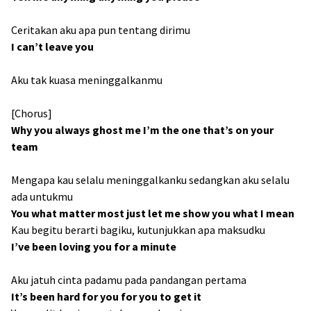
Ceritakan aku apa pun tentang dirimu
I can’t leave you
Aku tak kuasa meninggalkanmu
[Chorus]
Why you always ghost me I’m the one that’s on your
team
Mengapa kau selalu meninggalkanku sedangkan aku selalu
ada untukmu
You what matter most just let me show you what I mean
Kau begitu berarti bagiku, kutunjukkan apa maksudku
I’ve been loving you for a minute
Aku jatuh cinta padamu pada pandangan pertama
It’s been hard for you for you to get it