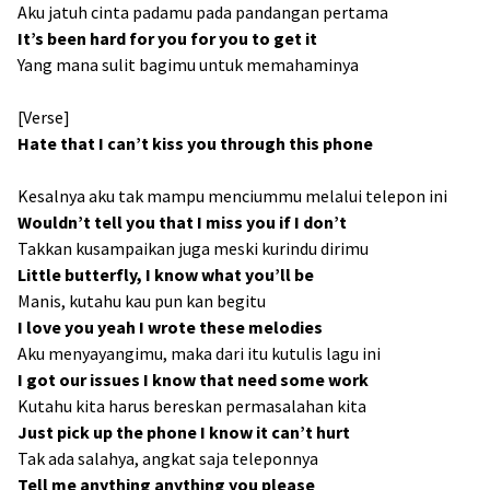
Aku jatuh cinta padamu pada pandangan pertama
It’s been hard for you for you to get it
Yang mana sulit bagimu untuk memahaminya
[Verse]
Hate that I can’t kiss you through this phone
Kesalnya aku tak mampu menciummu melalui telepon ini
Wouldn’t tell you that I miss you if I don’t
Takkan kusampaikan juga meski kurindu dirimu
Little butterfly, I know what you’ll be
Manis, kutahu kau pun kan begitu
I love you yeah I wrote these melodies
Aku menyayangimu, maka dari itu kutulis lagu ini
I got our issues I know that need some work
Kutahu kita harus bereskan permasalahan kita
Just pick up the phone I know it can’t hurt
Tak ada salahya, angkat saja teleponnya
Tell me anything anything you please