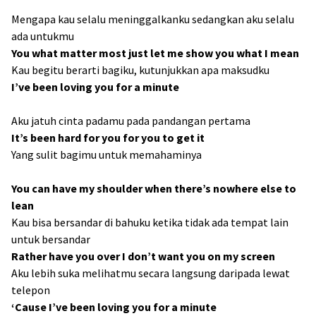
Mengapa kau selalu meninggalkanku sedangkan aku selalu
ada untukmu
You what matter most just let me show you what I mean
Kau begitu berarti bagiku, kutunjukkan apa maksudku
I’ve been loving you for a minute
Aku jatuh cinta padamu pada pandangan pertama
It’s been hard for you for you to get it
Yang sulit bagimu untuk memahaminya
You can have my shoulder when there’s nowhere else to
lean
Kau bisa bersandar di bahuku ketika tidak ada tempat lain
untuk bersandar
Rather have you over I don’t want you on my screen
Aku lebih suka melihatmu secara langsung daripada lewat
telepon
‘Cause I’ve been loving you for a minute