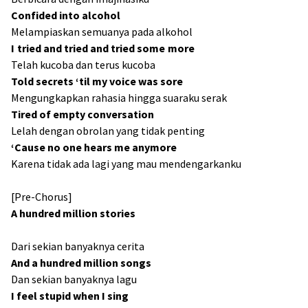
Confided into alcohol
Melampiaskan semuanya pada alkohol
I tried and tried and tried some more
Telah kucoba dan terus kucoba
Told secrets ‘til my voice was sore
Mengungkapkan rahasia hingga suaraku serak
Tired of empty conversation
Lelah dengan obrolan yang tidak penting
‘Cause no one hears me anymore
Karena tidak ada lagi yang mau mendengarkanku
[Pre-Chorus]
A hundred million stories
Dari sekian banyaknya cerita
And a hundred million songs
Dan sekian banyaknya lagu
I feel stupid when I sing