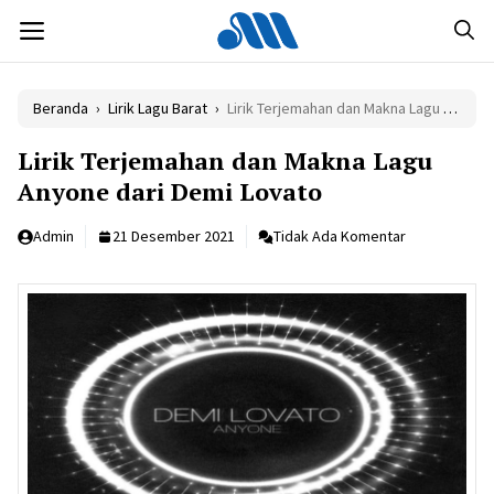
Langsung
MENU
ke
isi
Beranda
›
Lirik Lagu Barat
›
Lirik Terjemahan dan Makna Lagu Anyone dari Demi Lovato
Lirik Terjemahan dan Makna Lagu
Anyone dari Demi Lovato
Admin
21 Desember 2021
Tidak Ada Komentar