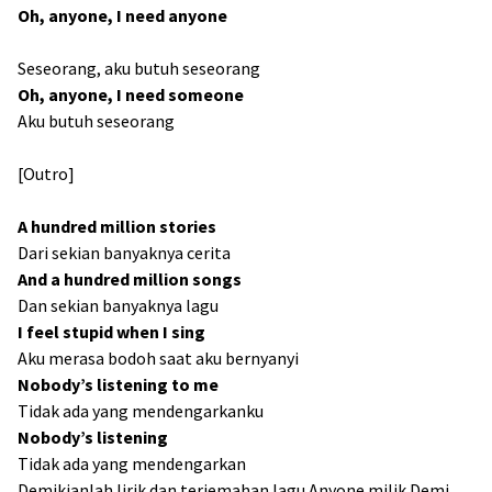
Oh, anyone, I need anyone
Seseorang, aku butuh seseorang
Oh, anyone, I need someone
Aku butuh seseorang
[Outro]
A hundred million stories
Dari sekian banyaknya cerita
And a hundred million songs
Dan sekian banyaknya lagu
I feel stupid when I sing
Aku merasa bodoh saat aku bernyanyi
Nobody’s listening to me
Tidak ada yang mendengarkanku
Nobody’s listening
Tidak ada yang mendengarkan
Demikianlah lirik dan terjemahan lagu Anyone milik Demi