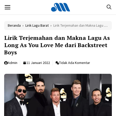
Langsung
MENU
ke
isi
Beranda
›
Lirik Lagu Barat
›
Lirik Terjemahan dan Makna Lagu As Long As You Love Me dari Backstreet Boys
Lirik Terjemahan dan Makna Lagu As
Long As You Love Me dari Backstreet
Boys
Admin
11 Januari 2022
Tidak Ada Komentar