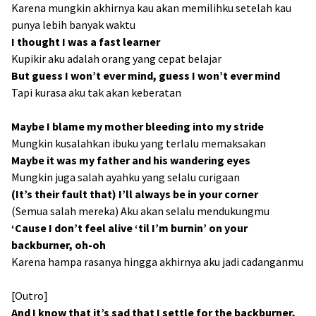
Karena mungkin akhirnya kau akan memilihku setelah kau
punya lebih banyak waktu
I thought I was a fast learner
Kupikir aku adalah orang yang cepat belajar
But guess I won’t ever mind, guess I won’t ever mind
Tapi kurasa aku tak akan keberatan
Maybe I blame my mother bleeding into my stride
Mungkin kusalahkan ibuku yang terlalu memaksakan
Maybe it was my father and his wandering eyes
Mungkin juga salah ayahku yang selalu curigaan
(It’s their fault that) I’ll always be in your corner
(Semua salah mereka) Aku akan selalu mendukungmu
‘Cause I don’t feel alive ‘til I’m burnin’ on your
backburner, oh-oh
Karena hampa rasanya hingga akhirnya aku jadi cadanganmu
[Outro]
And I know that it’s sad that I settle for the backburner,