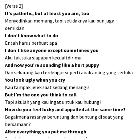
[Verse 2]
It’s pathetic, but at least you are, too
Menyedihkan memang, tapi setidaknya kau pun juga
demikian
I don’t know what to do
Entah harus berbuat apa
I don’t like anyone except sometimes you
Aku tak suka siapapun kecuali dirimu
And now you’re sounding like a hurt puppy
Dan sekarang kau terdengar seperti anak anjing yang terluka
You look ugly when you cry
Kau tampak jelek saat sedang menangis
But I’m the one you think to call
Tapi akulah yang kau ingat untuk kau hubungi
How do you feel lucky and appalled at the same time?
Bagaimana rasanya beruntung dan buntung di saat yang
bersamaan?
After everything you put me through