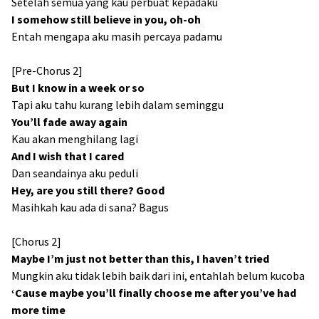
Setelah semua yang kau perbuat kepadaku
I somehow still believe in you, oh-oh
Entah mengapa aku masih percaya padamu
[Pre-Chorus 2]
But I know in a week or so
Tapi aku tahu kurang lebih dalam seminggu
You’ll fade away again
Kau akan menghilang lagi
And I wish that I cared
Dan seandainya aku peduli
Hey, are you still there? Good
Masihkah kau ada di sana? Bagus
[Chorus 2]
Maybe I’m just not better than this, I haven’t tried
Mungkin aku tidak lebih baik dari ini, entahlah belum kucoba
‘Cause maybe you’ll finally choose me after you’ve had
more time