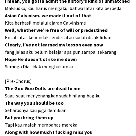
I mean, you gotta admit the history’s kind of unmatched
Maksudku, kau harus mengakui bahwa latar kita berbeda
Asian Calvinism, we made it out of that
Kita berhasil melalui ajaran Calvinisme
Well, whether we’re free of will or predestined
Entah atas kehendak sendiri atau sudah ditakdirkan
Clearly, I’ve not learned my lesson even now
Yang jelas aku belum belajar apa pun sampai sekarang
Hope He doesn’t strike me down
Semoga Dia tidak menghukumku
[Pre-Chorus]
The Goo Goo Dolls are dead to me
Saat-saat menyenangkan sudah hilang bagiku
The way you should bе too
Seharusnya kau juga demikian
But you bring them up
Tapi kau malah membahas mereka
Along with how much I fucking miss you