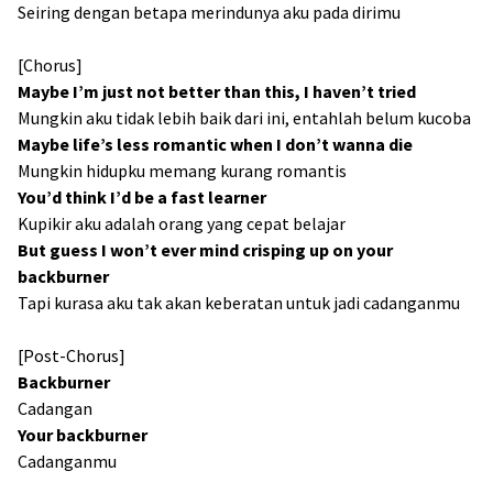
Seiring dengan betapa merindunya aku pada dirimu
[Chorus]
Maybe I’m just not better than this, I haven’t tried
Mungkin aku tidak lebih baik dari ini, entahlah belum kucoba
Maybe life’s less romantic when I don’t wanna die
Mungkin hidupku memang kurang romantis
You’d think I’d be a fast learner
Kupikir aku adalah orang yang cepat belajar
But guess I won’t ever mind crisping up on your
backburner
Tapi kurasa aku tak akan keberatan untuk jadi cadanganmu
[Post-Chorus]
Backburner
Cadangan
Your backburner
Cadanganmu