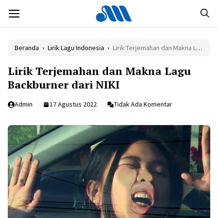
Langsung
MENU
ke
isi
Beranda
›
Lirik Lagu Indonesia
›
Lirik Terjemahan dan Makna Lagu Backburner dari NIKI
Lirik Terjemahan dan Makna Lagu
Backburner dari NIKI
Admin
17 Agustus 2022
Tidak Ada Komentar