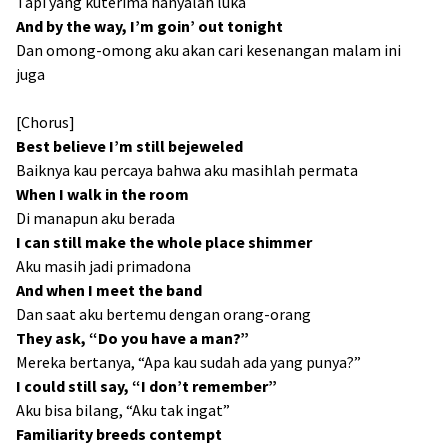
Tapi yang kuterima hanyalah luka
And by the way, I’m goin’ out tonight
Dan omong-omong aku akan cari kesenangan malam ini
juga
[Chorus]
Best believe I’m still bejeweled
Baiknya kau percaya bahwa aku masihlah permata
When I walk in the room
Di manapun aku berada
I can still make the whole place shimmer
Aku masih jadi primadona
And when I meet the band
Dan saat aku bertemu dengan orang-orang
They ask, “Do you have a man?”
Mereka bertanya, “Apa kau sudah ada yang punya?”
I could still say, “I don’t remember”
Aku bisa bilang, “Aku tak ingat”
Familiarity breeds contempt