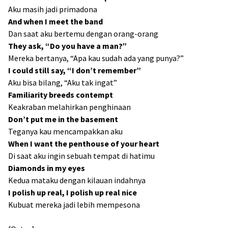
Aku masih jadi primadona
And when I meet the band
Dan saat aku bertemu dengan orang-orang
They ask, “Do you have a man?”
Mereka bertanya, “Apa kau sudah ada yang punya?”
I could still say, “I don’t remember”
Aku bisa bilang, “Aku tak ingat”
Familiarity breeds contempt
Keakraban melahirkan penghinaan
Don’t put mе in the basement
Teganya kau mencampakkan aku
Whеn I want the penthouse of your heart
Di saat aku ingin sebuah tempat di hatimu
Diamonds in my eyes
Kedua mataku dengan kilauan indahnya
I polish up real, I polish up real nice
Kubuat mereka jadi lebih mempesona