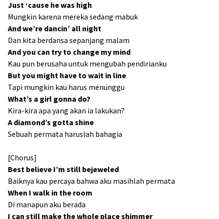
Just ‘cause he was high
Mungkin karena mereka sedang mabuk
And we’re dancin’ all night
Dan kita berdansa sepanjang malam
And you can try to change my mind
Kau pun berusaha untuk mengubah pendirianku
But you might have to wait in line
Tapi mungkin kau harus menunggu
What’s a girl gonna do?
Kira-kira apa yang akan ia lakukan?
A diamond’s gotta shine
Sebuah permata haruslah bahagia
[Chorus]
Best believe I’m still bejeweled
Baiknya kau percaya bahwa aku masihlah permata
When I walk in the room
Di manapun aku berada
I can still make the whole place shimmer