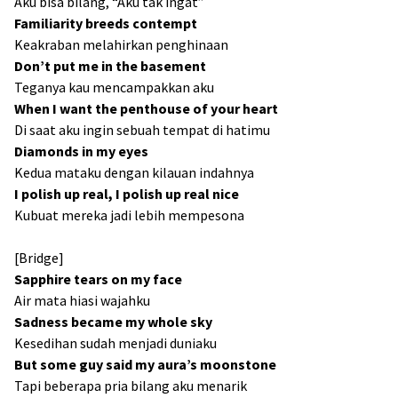
Aku bisa bilang, “Aku tak ingat”
Familiarity breeds contempt
Keakraban melahirkan penghinaan
Don’t put mе in the basement
Teganya kau mencampakkan aku
Whеn I want the penthouse of your heart
Di saat aku ingin sebuah tempat di hatimu
Diamonds in my eyes
Kedua mataku dengan kilauan indahnya
I polish up real, I polish up real nice
Kubuat mereka jadi lebih mempesona
[Bridge]
Sapphire tears on my face
Air mata hiasi wajahku
Sadness became my whole sky
Kesedihan sudah menjadi duniaku
But some guy said my aura’s moonstone
Tapi beberapa pria bilang aku menarik