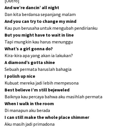
[Outro]
And we’re dancin’ all night
Dan kita berdansa sepanjang malam
And you can try to change my mind
Kau pun berusaha untuk mengubah pendirianku
But you might have to wait in line
Tapi mungkin kau harus menunggu
What’s a girl gonna do?
Kira-kira apa yang akan ia lakukan?
A diamond’s gotta shine
Sebuah permata haruslah bahagia
I polish up nice
Kubuat mereka jadi lebih mempesona
Best believe I’m still bejeweled
Baiknya kau percaya bahwa aku masihlah permata
When I walk in the room
Di manapun aku berada
I can still make the whole place shimmer
Aku masih jadi primadona