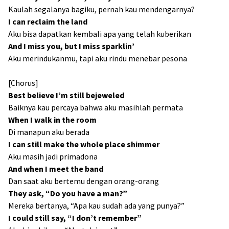
Kaulah segalanya bagiku, pernah kau mendengarnya?
I can reclaim the land
Aku bisa dapatkan kembali apa yang telah kuberikan
And I miss you, but I miss sparklin’
Aku merindukanmu, tapi aku rindu menebar pesona
[Chorus]
Best believe I’m still bejeweled
Baiknya kau percaya bahwa aku masihlah permata
When I walk in the room
Di manapun aku berada
I can still make the whole place shimmer
Aku masih jadi primadona
And when I meet the band
Dan saat aku bertemu dengan orang-orang
They ask, “Do you have a man?”
Mereka bertanya, “Apa kau sudah ada yang punya?”
I could still say, “I don’t remember”