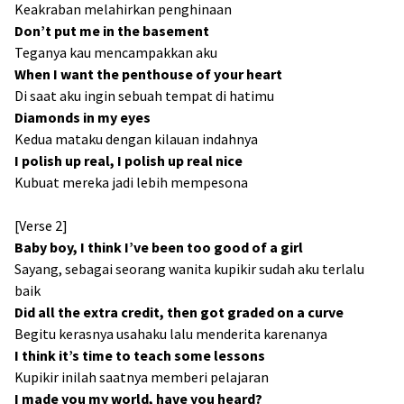
Keakraban melahirkan penghinaan
Don’t put mе in the basement
Teganya kau mencampakkan aku
Whеn I want the penthouse of your heart
Di saat aku ingin sebuah tempat di hatimu
Diamonds in my eyes
Kedua mataku dengan kilauan indahnya
I polish up real, I polish up real nice
Kubuat mereka jadi lebih mempesona
[Verse 2]
Baby boy, I think I’ve been too good of a girl
Sayang, sebagai seorang wanita kupikir sudah aku terlalu
baik
Did all the extra credit, then got graded on a curve
Begitu kerasnya usahaku lalu menderita karenanya
I think it’s time to teach some lessons
Kupikir inilah saatnya memberi pelajaran
I made you my world, have you heard?