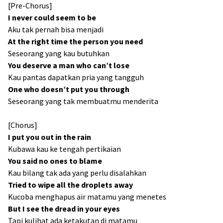
[Pre-Chorus]
I never could seem to be
Aku tak pernah bisa menjadi
At the right time the person you need
Seseorang yang kau butuhkan
You deserve a man who can’t lose
Kau pantas dapatkan pria yang tangguh
One who doesn’t put you through
Seseorang yang tak membuatmu menderita
[Chorus]
I put you out in the rain
Kubawa kau ke tengah pertikaian
You said no ones to blame
Kau bilang tak ada yang perlu disalahkan
Tried to wipe all the droplets away
Kucoba menghapus air matamu yang menetes
But I see the dread in your eyes
Tapi kulihat ada ketakutan di matamu