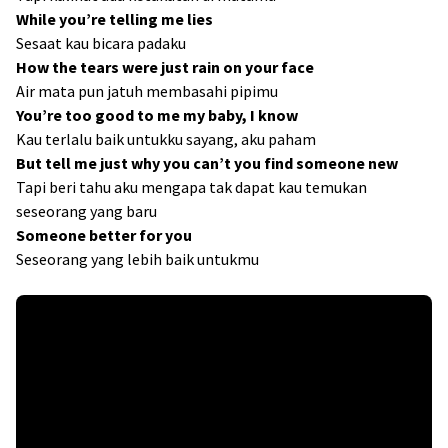
While you’re telling me lies
Sesaat kau bicara padaku
How the tears were just rain on your face
Air mata pun jatuh membasahi pipimu
You’re too good to me my baby, I know
Kau terlalu baik untukku sayang, aku paham
But tell me just why you can’t you find someone new
Tapi beri tahu aku mengapa tak dapat kau temukan
seseorang yang baru
Someone better for you
Seseorang yang lebih baik untukmu