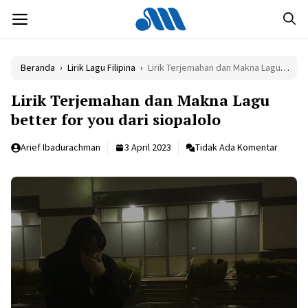
Langsung
MENU
ke
isi
Beranda
›
Lirik Lagu Filipina
›
Lirik Terjemahan dan Makna Lagu better for you dari siopalolo
Lirik Terjemahan dan Makna Lagu
better for you dari siopalolo
Arief Ibadurachman
3 April 2023
Tidak Ada Komentar