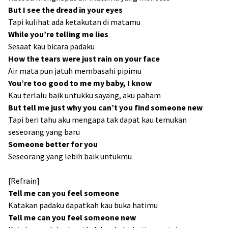
But I see the dread in your eyes
Tapi kulihat ada ketakutan di matamu
While you’re telling me lies
Sesaat kau bicara padaku
How the tears were just rain on your face
Air mata pun jatuh membasahi pipimu
You’re too good to me my baby, I know
Kau terlalu baik untukku sayang, aku paham
But tell me just why you can’t you find someone new
Tapi beri tahu aku mengapa tak dapat kau temukan
seseorang yang baru
Someone better for you
Seseorang yang lebih baik untukmu
[Refrain]
Tell me can you feel someone
Katakan padaku dapatkah kau buka hatimu
Tell me can you feel someone new