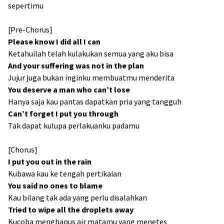
sepertimu
[Pre-Chorus]
Please know I did all I can
Ketahuilah telah kulakukan semua yang aku bisa
And your suffering was not in the plan
Jujur juga bukan inginku membuatmu menderita
You deserve a man who can’t lose
Hanya saja kau pantas dapatkan pria yang tangguh
Can’t forget I put you through
Tak dapat kulupa perlakuanku padamu
[Chorus]
I put you out in the rain
Kubawa kau ke tengah pertikaian
You said no ones to blame
Kau bilang tak ada yang perlu disalahkan
Tried to wipe all the droplets away
Kucoba menghapus air matamu yang menetes