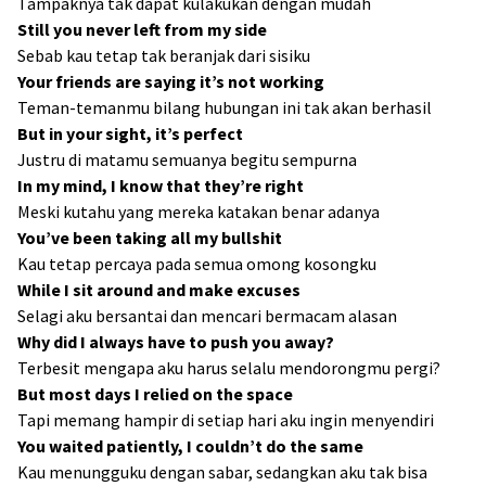
Tampaknya tak dapat kulakukan dengan mudah
Still you never left from my side
Sebab kau tetap tak beranjak dari sisiku
Your friends are saying it’s not working
Teman-temanmu bilang hubungan ini tak akan berhasil
But in your sight, it’s perfect
Justru di matamu semuanya begitu sempurna
In my mind, I know that they’re right
Meski kutahu yang mereka katakan benar adanya
You’ve been taking all my bullshit
Kau tetap percaya pada semua omong kosongku
While I sit around and make excuses
Selagi aku bersantai dan mencari bermacam alasan
Why did I always have to push you away?
Terbesit mengapa aku harus selalu mendorongmu pergi?
But most days I relied on the space
Tapi memang hampir di setiap hari aku ingin menyendiri
You waited patiently, I couldn’t do the same
Kau menungguku dengan sabar, sedangkan aku tak bisa