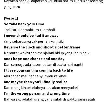
Katakan padaku dapatkah kau buka hatimu untuk seseorang
yang baru
[Verse 2]
So take back your time
Jadi tariklah waktumu kembali
I never should’ve had it anyway
Yang seharusnya tak pernah kumiliki
Reverse the clock and shoot a better frame
Memutar waktu dan menjalani hidup yang lebih baik
And I hope one chance and one day
Dan semoga ada kesempatan di suatu hari nanti
I’ll see your smiling coming back to life
Aku dapat melihat senyummu kembali
And maybe then you’ll finally realize
Dan mungkin setelahnya kau akan menyadari
I’m the wrong person and wrong time
Bahwa aku adalah orang yang salah di waktu yang salah