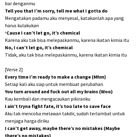
bar denganmu
Tell you that I’m sorry, tell me what I gotta do
Mengatakan padamu aku menyesal, katakanlah apa yang
harus kulakukan
‘Cause I can’t let go, it’s chemical
Karena aku tak bisa melepaskanmu, karena ikatan kimia itu
No, I can’t let go, it’s chemical
Tidak, aku tak bisa melepaskanmu, karena ikatan kimia itu
[Verse 2]
Every time I’m ready to make a change (Mhm)
Setiap kali aku siap untuk membuat perubahan
You turn around and fuck out all my brains (Woo)
Kau kembali dan mengacaukan pikiranku
I ain’t tryna fight fate, it’s too late to save face
Aku tak mencoba melawan takdir, sudah terlambat untuk
menjaga harga diriku
I can’t get away, maybe there’s no mistakes (Maybe
there’s no mistakes)