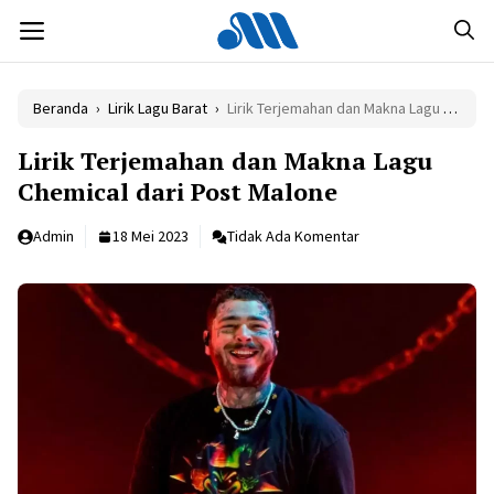
Langsung
MENU
ke
isi
Beranda
›
Lirik Lagu Barat
›
Lirik Terjemahan dan Makna Lagu Chemical dari Post Malone
Lirik Terjemahan dan Makna Lagu
Chemical dari Post Malone
Admin
18 Mei 2023
Tidak Ada Komentar