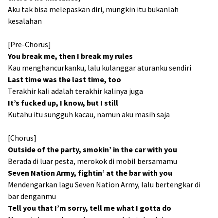
Aku tak bisa melepaskan diri, mungkin itu bukanlah
kesalahan
[Pre-Chorus]
You break me, then I break my rules
Kau menghancurkanku, lalu kulanggar aturanku sendiri
Last time was the last time, too
Terakhir kali adalah terakhir kalinya juga
It’s fucked up, I know, but I still
Kutahu itu sungguh kacau, namun aku masih saja
[Chorus]
Outside of the party, smokin’ in the car with you
Berada di luar pesta, merokok di mobil bersamamu
Seven Nation Army, fightin’ at the bar with you
Mendengarkan lagu Seven Nation Army, lalu bertengkar di
bar denganmu
Tell you that I’m sorry, tell me what I gotta do