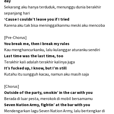
day
Sekarang aku hanya terduduk, menunggu dunia berakhir
sepanjang hari
‘Cause I couldn’t leave you if I tried
Karena aku tak bisa meninggalkanmu meski aku mencoba
[Pre-Chorus]
You break me, then I break my rules
Kau menghancurkanku, lalu kulanggar aturanku sendiri
Last time was the last time, too
Terakhir kali adalah terakhir kalinya juga
It’s fucked up, I know, but I’m still
Kutahu itu sungguh kacau, namun aku masih saja
[Chorus]
Outside of the party, smokin’ in the car with you
Berada di luar pesta, merokok di mobil bersamamu
Seven Nation Army, fightin’ at the bar with you
Mendengarkan lagu Seven Nation Army, lalu bertengkar di