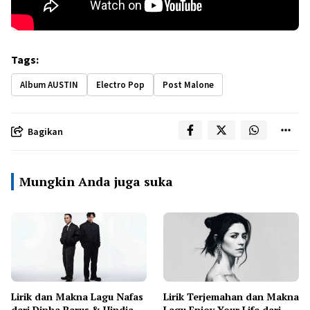
Tags:
Album AUSTIN
Electro Pop
Post Malone
Bagikan
Mungkin Anda juga suka
Lirik dan Makna Lagu Nafas
Lirik Terjemahan dan Makna
dari Dipha Barus & Hindia
Lagu Enjoy Your Life dari