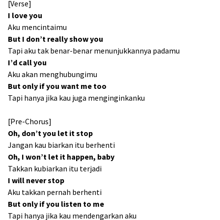
[Verse]
I love you
Aku mencintaimu
But I don’t really show you
Tapi aku tak benar-benar menunjukkannya padamu
I’d call you
Aku akan menghubungimu
But only if you want me too
Tapi hanya jika kau juga menginginkanku
[Pre-Chorus]
Oh, don’t you let it stop
Jangan kau biarkan itu berhenti
Oh, I won’t let it happen, baby
Takkan kubiarkan itu terjadi
I will never stop
Aku takkan pernah berhenti
But only if you listen to me
Tapi hanya jika kau mendengarkan aku