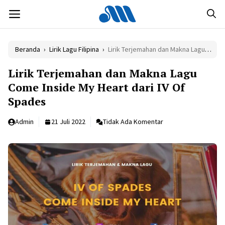
Langsung
MENU
ke
isi
Beranda
›
Lirik Lagu Filipina
›
Lirik Terjemahan dan Makna Lagu Come Inside My Heart dari IV Of Spades
Lirik Terjemahan dan Makna Lagu
Come Inside My Heart dari IV Of
Spades
Admin
21 Juli 2022
Tidak Ada Komentar