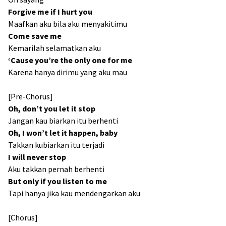
Forgive me if I hurt you
Maafkan aku bila aku menyakitimu
Come save me
Kemarilah selamatkan aku
‘Cause you’re the only one for me
Karena hanya dirimu yang aku mau
[Pre-Chorus]
Oh, don’t you let it stop
Jangan kau biarkan itu berhenti
Oh, I won’t let it happen, baby
Takkan kubiarkan itu terjadi
I will never stop
Aku takkan pernah berhenti
But only if you listen to me
Tapi hanya jika kau mendengarkan aku
[Chorus]