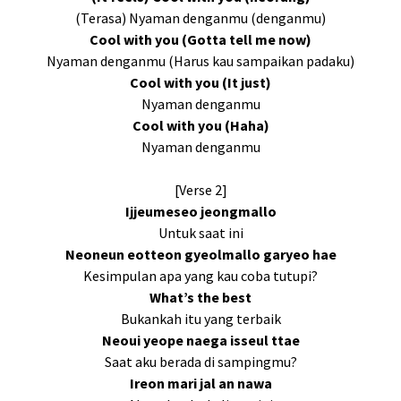
(Terasa) Nyaman denganmu (denganmu)
Cool with you (Gotta tell me now)
Nyaman denganmu (Harus kau sampaikan padaku)
Cool with you (It just)
Nyaman denganmu
Cool with you (Haha)
Nyaman denganmu
[Verse 2]
Ijjeumeseo jeongmallo
Untuk saat ini
Neoneun eotteon gyeolmallo garyeo hae
Kesimpulan apa yang kau coba tutupi?
What’s the best
Bukankah itu yang terbaik
Neoui yeope naega isseul ttae
Saat aku berada di sampingmu?
Ireon mari jal an nawa