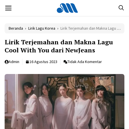
Langsung
MENU
ke
isi
Beranda
›
Lirik Lagu Korea
›
Lirik Terjemahan dan Makna Lagu Cool With You dari NewJeans
Lirik Terjemahan dan Makna Lagu
Cool With You dari NewJeans
Admin
16 Agustus 2023
Tidak Ada Komentar