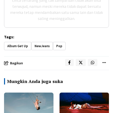
cinta terlarang yang tak sampai dan tidak akan bisa
terwujud, namun meski mereka tidak dapat bersatu
mereka tetap mendambakan satu sama lain dan tidak
saling meninggalkan.
Tags:
Album Get Up
NewJeans
Pop
Bagikan
Mungkin Anda juga suka