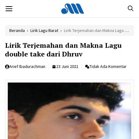
Langsung
MENU
ke
isi
Beranda
›
Lirik Lagu Barat
›
Lirik Terjemahan dan Makna Lagu double take dari Dhruv
Lirik Terjemahan dan Makna Lagu
double take dari Dhruv
Arief Ibadurachman
23 Juni 2021
Tidak Ada Komentar