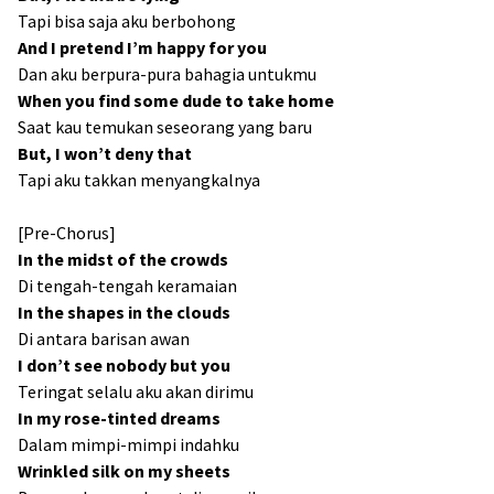
Tapi bisa saja aku berbohong
And I pretend I’m happy for you
Dan aku berpura-pura bahagia untukmu
When you find some dude to take home
Saat kau temukan seseorang yang baru
But, I won’t deny that
Tapi aku takkan menyangkalnya
[Pre-Chorus]
In the midst of the crowds
Di tengah-tengah keramaian
In the shapes in the clouds
Di antara barisan awan
I don’t see nobody but you
Teringat selalu aku akan dirimu
In my rose-tinted dreams
Dalam mimpi-mimpi indahku
Wrinkled silk on my sheets