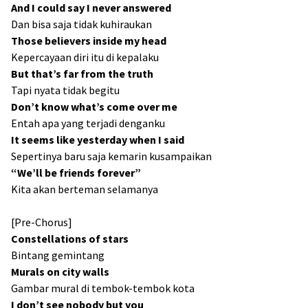
And I could say I never answered
Dan bisa saja tidak kuhiraukan
Those believers inside my head
Kepercayaan diri itu di kepalaku
But that’s far from the truth
Tapi nyata tidak begitu
Don’t know what’s come over me
Entah apa yang terjadi denganku
It seems like yesterday when I said
Sepertinya baru saja kemarin kusampaikan
“We’ll be friends forever”
Kita akan berteman selamanya
[Pre-Chorus]
Constellations of stars
Bintang gemintang
Murals on city walls
Gambar mural di tembok-tembok kota
I don’t see nobody but you