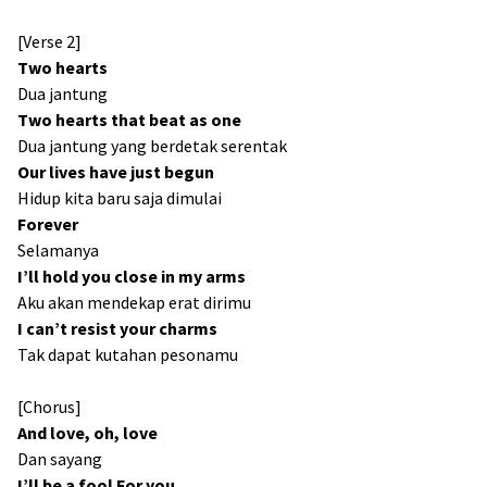
[Verse 2]
Two hearts
Dua jantung
Two hearts that beat as one
Dua jantung yang berdetak serentak
Our lives have just begun
Hidup kita baru saja dimulai
Forever
Selamanya
I’ll hold you close in my arms
Aku akan mendekap erat dirimu
I can’t resist your charms
Tak dapat kutahan pesonamu
[Chorus]
And love, oh, love
Dan sayang
I’ll be a fool For you