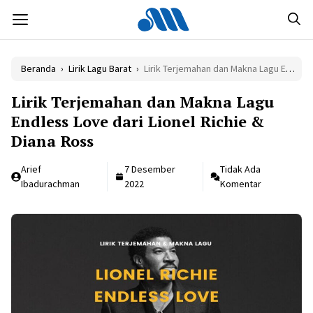
Langsung
MENU
ke
isi
Beranda
›
Lirik Lagu Barat
›
Lirik Terjemahan dan Makna Lagu Endless Love dari Lionel Richie & Diana Ross
Lirik Terjemahan dan Makna Lagu
Endless Love dari Lionel Richie &
Diana Ross
Arief
7 Desember
Tidak Ada
Ibadurachman
2022
Komentar