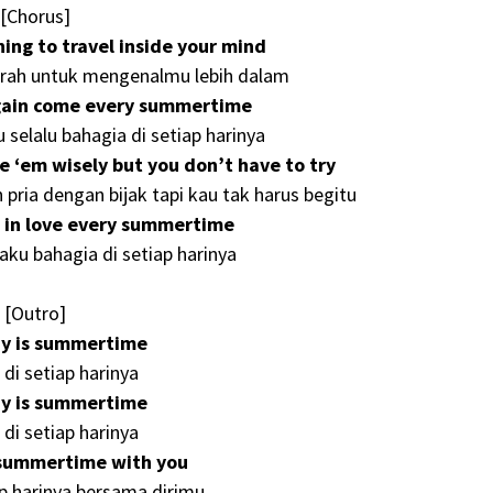
[Chorus]
hing to travel inside your mind
rah untuk mengenalmu lebih dalam
 again come every summertime
selalu bahagia di setiap harinya
 ‘em wisely but you don’t have to try
pria dengan bijak tapi kau tak harus begitu
ll in lovе every summertimе
ku bahagia di setiap harinya
[Outro]
ay is summertime
di setiap harinya
ay is summertime
di setiap harinya
 summertime with you
ap harinya bersama dirimu