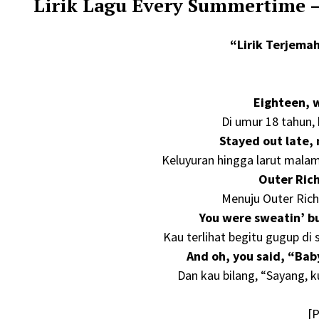
Lirik Lagu Every Summertime 
“Lirik Terjem
Eighteen, 
Di umur 18 tahun, 
Stayed out late, 
Keluyuran hingga larut malam
Outer Rich
Menuju Outer Ric
You were sweatin’ bu
Kau terlihat begitu gugup d
And oh, you said, “Baby
Dan kau bilang, “Sayang, k
[P