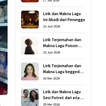
17 Juli 2026
Abrams
Lirik dan Makna Lagu
Ini Abadi dari Perunggu
22 Juni 2026
Lirik Terjemahan dan
Makna Lagu Poison
dari Dean Lewis
22 Juni 2026
Lirik Terjemahan dan
Makna Lagu begged
dari Olivia Rodrigo
30 Mei 2026
Lirik dan Makna Lagu
Sesi Potret dari eńau
feat. Ari Lesmana
29 Mei 2026