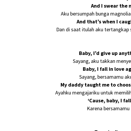
And I swear the 
Aku bersumpah bunga magnolia
And that’s when I caug
Dan di saat itulah aku tertangkap
Baby, I’d give up anyt
Sayang, aku takkan menye
Baby, I fall in love
Sayang, bersamamu aku 
My daddy taught me to choose
Ayahku mengajariku untuk memilih 
‘Cause, baby, I fa
Karena bersamamu a