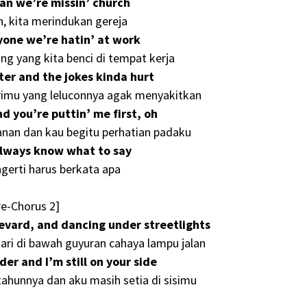
an we’re missin’ church
n, kita merindukan gereja
yone we’re hatin’ at work
g yang kita benci di tempat kerja
ter and the jokes kinda hurt
mu yang leluconnya agak menyakitkan
 you’re puttin’ me first, oh
lanan dan kau begitu perhatian padaku
always know what to say
gerti harus berkata apa
re-Chorus 2]
evard, and dancing under streetlights
ari di bawah guyuran cahaya lampu jalan
der and I’m still on your side
tahunnya dan aku masih setia di sisimu