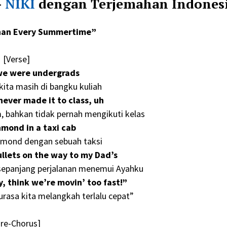
–
NIKI
dengan Terjemahan Indones
ahan Every Summertime”
[Verse]
we were undergrads
kita masih di bangku kuliah
never made it to class, uh
, bahkan tidak pernah mengikuti kelas
mond in a taxi cab
hmond dengan sebuah taksi
llets on the way to my Dad’s
i sepanjang perjalanan menemui Ayahku
, think we’re movin’ too fast!”
urasa kita melangkah terlalu cepat”
re-Chorus]