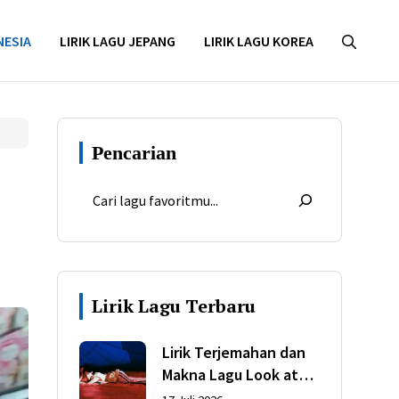
NESIA
LIRIK LAGU JEPANG
LIRIK LAGU KOREA
Pencarian
Lirik Lagu Terbaru
Lirik Terjemahan dan
Makna Lagu Look at
My Life dari Gracie