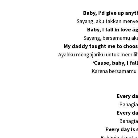
Baby, I’d give up anyt
Sayang, aku takkan menye
Baby, I fall in love
Sayang, bersamamu aku 
My daddy taught me to choose
Ayahku mengajariku untuk memilih 
‘Cause, baby, I fa
Karena bersamamu a
Every d
Bahagia 
Every d
Bahagia 
Every day is
Bahagia di seti