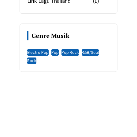
Lirik Lagu Thailand
(1)
Genre Musik
Electro Pop
Pop
Pop Rock
R&B/Soul
Rock