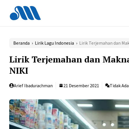
Langsung
ke
isi
Beranda
›
Lirik Lagu Indonesia
›
Lirik Terjemahan dan Ma
Lirik Terjemahan dan Makn
NIKI
Arief Ibadurachman
21 Desember 2021
Tidak Ad