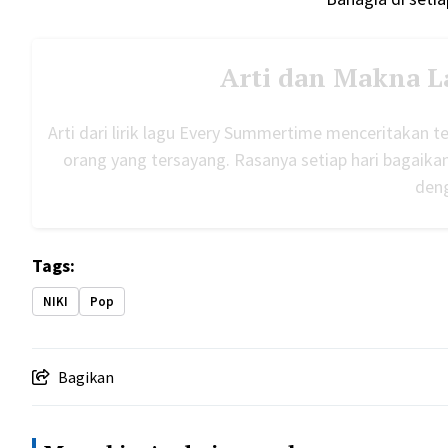
Arti dan Makna 
Arti dari lirik lagu Every Summertime menceritakan
orang yang tersayang. Rasanya setiap hari bagaik
deng
Tags:
NIKI
Pop
Bagikan