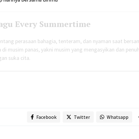
Lagu Every Summertime
 tentang perasaan bahagia, tenteram, dan nyaman saat bers
an di musim panas, yakni musim yang mengasyikan dan penu
an suka cita.
Facebook
Twitter
Whatsapp