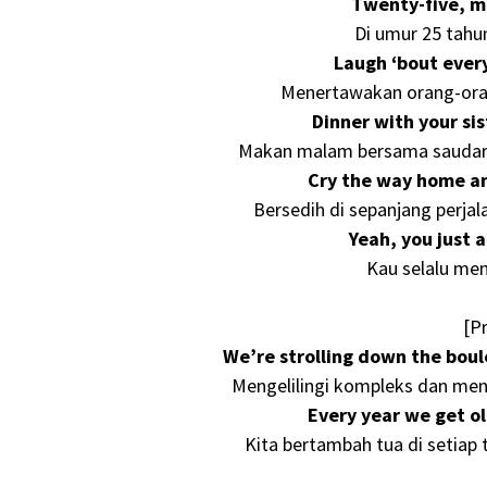
Twenty-five, m
Di umur 25 tahu
Laugh ‘bout ever
Menertawakan orang-oran
Dinner with your sis
Makan malam bersama saudari
Cry the way home and
Bersedih di sepanjang perja
Yeah, you just 
Kau selalu men
[P
We’re strolling down the boul
Mengelilingi kompleks dan men
Every year we get ol
Kita bertambah tua di setiap 