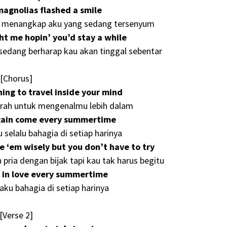
magnolias flashed a smile
 menangkap aku yang sedang tersenyum
ht me hopin’ you’d stay a while
 sedang berharap kau akan tinggal sebentar
[Chorus]
hing to travel inside your mind
rah untuk mengenalmu lebih dalam
 again come every summertime
selalu bahagia di setiap harinya
 ‘em wisely but you don’t have to try
pria dengan bijak tapi kau tak harus begitu
ll in lovе every summertimе
ku bahagia di setiap harinya
[Verse 2]