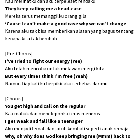
Kau melihatku dan aku terpeleset rendaku
They keep calling me a head-case
Mereka terus memanggilku orang gila
‘Cause I can’t make a good case why we can’t change
Karena aku tak bisa memberikan alasan yang bagus tentang
kenapa kita tak berubah
[Pre-Chorus]
I’ve tried to fight our energy (Yee)
Aku telah mencoba untuk melawan energi kita
But every time I think I’m free (Yeah)
Namun tiap kali ku berpikir aku terbebas darimu
[Chorus]
You get high and call on the regular
Kau mabuk dan meneleponku terus menerus
I get weak and fall like a teenager
Aku menjadi lemah dan jatuh kembali seperti anak remaja
Why, oh why does God keep bringing me (Mmm) back to