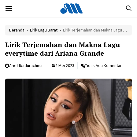
Langsung
MENU
ke
isi
Beranda
›
Lirik Lagu Barat
›
Lirik Terjemahan dan Makna Lagu everytime dari Ariana Grande
Lirik Terjemahan dan Makna Lagu
everytime dari Ariana Grande
Arief Ibadurachman
2 Mei 2023
Tidak Ada Komentar