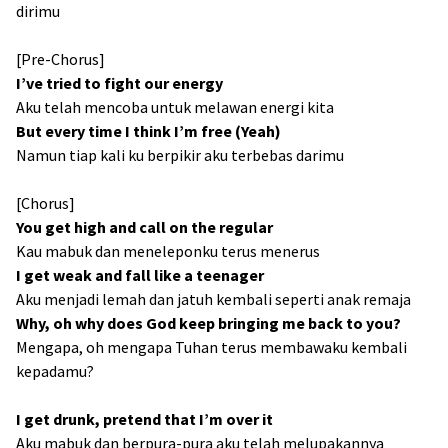
dirimu
[Pre-Chorus]
I’ve tried to fight our energy
Aku telah mencoba untuk melawan energi kita
But every time I think I’m free (Yeah)
Namun tiap kali ku berpikir aku terbebas darimu
[Chorus]
You get high and call on the regular
Kau mabuk dan meneleponku terus menerus
I get weak and fall like a teenager
Aku menjadi lemah dan jatuh kembali seperti anak remaja
Why, oh why does God keep bringing me back to you?
Mengapa, oh mengapa Tuhan terus membawaku kembali
kepadamu?
I get drunk, pretend that I’m over it
Aku mabuk dan berpura-pura aku telah melupakannya