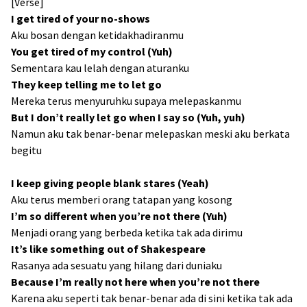
[Verse]
I get tired of your no-shows
Aku bosan dengan ketidakhadiranmu
You get tired of my control (Yuh)
Sementara kau lelah dengan aturanku
They keep telling me to let go
Mereka terus menyuruhku supaya melepaskanmu
But I don’t really let go when I say so (Yuh, yuh)
Namun aku tak benar-benar melepaskan meski aku berkata
begitu
I keep giving people blank stares (Yeah)
Aku terus memberi orang tatapan yang kosong
I’m so different when you’re not there (Yuh)
Menjadi orang yang berbeda ketika tak ada dirimu
It’s like something out of Shakespeare
Rasanya ada sesuatu yang hilang dari duniaku
Because I’m really not here when you’re not there
Karena aku seperti tak benar-benar ada di sini ketika tak ada