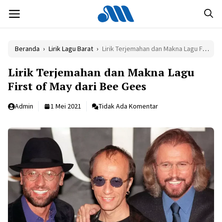
Langsung
MENU
ke
isi
Beranda
›
Lirik Lagu Barat
›
Lirik Terjemahan dan Makna Lagu First of May dari Bee Gees
Lirik Terjemahan dan Makna Lagu
First of May dari Bee Gees
Admin
1 Mei 2021
Tidak Ada Komentar