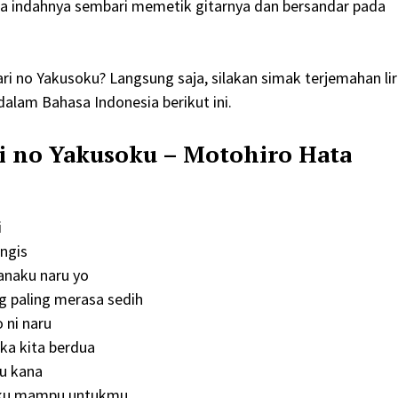
ara indahnya sembari memetik gitarnya dan bersandar pada
ri no Yakusoku? Langsung saja, silakan simak terjemahan lir
alam Bahasa Indonesia berikut ini.
i no Yakusoku – Motohiro Hata
i
ngis
anaku naru yo
g paling merasa sedih
 ni naru
ika kita berdua
ru kana
g ku mampu untukmu