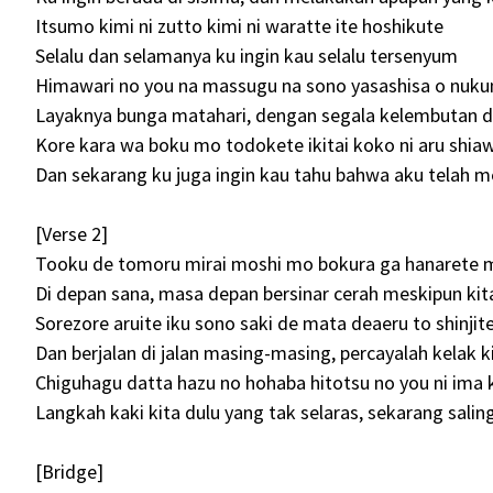
Itsumo kimi ni zutto kimi ni waratte ite hoshikute
Selalu dan selamanya ku ingin kau selalu tersenyum
Himawari no you na massugu na sono yasashisa o nuku
Layaknya bunga matahari, dengan segala kelembutan d
Kore kara wa boku mo todokete ikitai koko ni aru shiaw
Dan sekarang ku juga ingin kau tahu bahwa aku telah m
[Verse 2]
Tooku de tomoru mirai moshi mo bokura ga hanarete 
Di depan sana, masa depan bersinar cerah meskipun kit
Sorezore aruite iku sono saki de mata deaeru to shinjit
Dan berjalan di jalan masing-masing, percayalah kelak k
Chiguhagu datta hazu no hohaba hitotsu no you ni ima
Langkah kaki kita dulu yang tak selaras, sekarang salin
[Bridge]