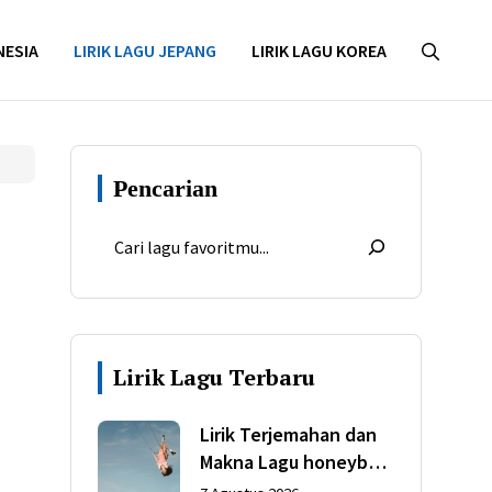
NESIA
LIRIK LAGU JEPANG
LIRIK LAGU KOREA
Pencarian
Lirik Lagu Terbaru
Lirik Terjemahan dan
Makna Lagu honeybee
dari Olivia Rodrigo