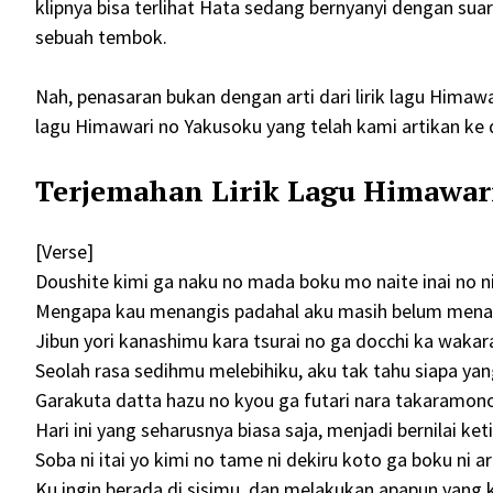
klipnya bisa terlihat Hata sedang bernyanyi dengan su
sebuah tembok.
Nah, penasaran bukan dengan arti dari lirik lagu Himawa
lagu Himawari no Yakusoku yang telah kami artikan ke d
Terjemahan Lirik Lagu Himawar
[Verse]
Doushite kimi ga naku no mada boku mo naite inai no n
Mengapa kau menangis padahal aku masih belum mena
Jibun yori kanashimu kara tsurai no ga docchi ka wakar
Seolah rasa sedihmu melebihiku, aku tak tahu siapa yan
Garakuta datta hazu no kyou ga futari nara takaramono
Hari ini yang seharusnya biasa saja, menjadi bernilai ket
Soba ni itai yo kimi no tame ni dekiru koto ga boku ni a
Ku ingin berada di sisimu, dan melakukan apapun yan