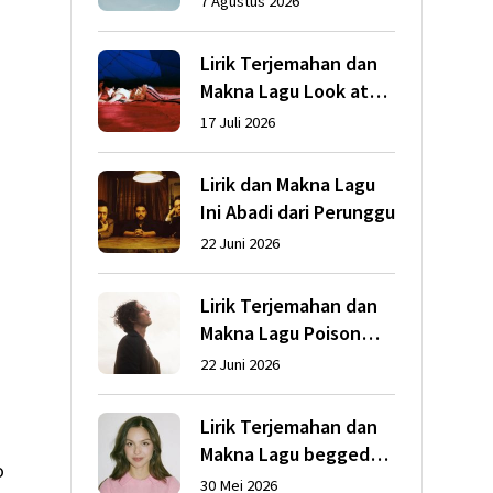
7 Agustus 2026
Lirik Terjemahan dan
Makna Lagu Look at
My Life dari Gracie
17 Juli 2026
Abrams
Lirik dan Makna Lagu
Ini Abadi dari Perunggu
22 Juni 2026
Lirik Terjemahan dan
Makna Lagu Poison
dari Dean Lewis
22 Juni 2026
Lirik Terjemahan dan
Makna Lagu begged
o
dari Olivia Rodrigo
30 Mei 2026