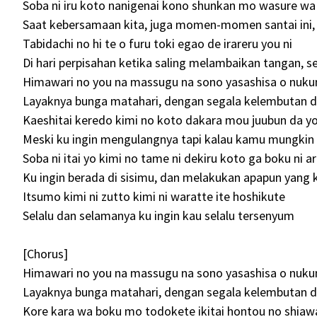
Soba ni iru koto nanigenai kono shunkan mo wasure wa 
Saat kebersamaan kita, juga momen-momen santai ini,
Tabidachi no hi te o furu toki egao de irareru you ni
Di hari perpisahan ketika saling melambaikan tangan,
Himawari no you na massugu na sono yasashisa o nuku
Layaknya bunga matahari, dengan segala kelembutan d
Kaeshitai keredo kimi no koto dakara mou juubun da yo 
Meski ku ingin mengulangnya tapi kalau kamu mungkin 
Soba ni itai yo kimi no tame ni dekiru koto ga boku ni a
Ku ingin berada di sisimu, dan melakukan apapun yan
Itsumo kimi ni zutto kimi ni waratte ite hoshikute
Selalu dan selamanya ku ingin kau selalu tersenyum
[Chorus]
Himawari no you na massugu na sono yasashisa o nuku
Layaknya bunga matahari, dengan segala kelembutan d
Kore kara wa boku mo todokete ikitai hontou no shiaw