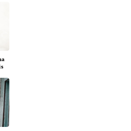
na
is