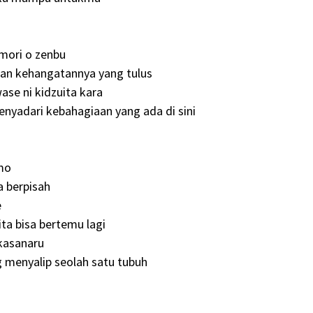
mori o zenbu
an kehangatannya yang tulus
ase ni kidzuita kara
enyadari kebahagiaan yang ada di sini
mo
a berpisah
e
ita bisa bertemu lagi
 kasanaru
g menyalip seolah satu tubuh