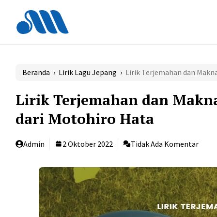
Langsung
ke
isi
Beranda
›
Lirik Lagu Jepang
›
Lirik Terjemahan dan Makn
Lirik Terjemahan dan Makn
dari Motohiro Hata
Admin
2 Oktober 2022
Tidak Ada Komentar