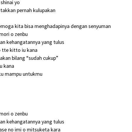
shinai yo
 takkan pernah kulupakan
 semoga kita bisa menghadapinya dengan senyuman
mori o zenbu
an kehangatannya yang tulus
tte kitto iu kana
akan bilang “sudah cukup”
ru kana
g ku mampu untukmu
mori o zenbu
an kehangatannya yang tulus
ase no imi o mitsuketa kara