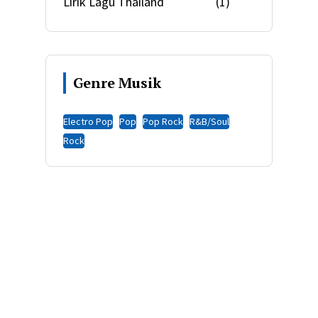
Lirik Lagu Thailand
(1)
Genre Musik
Electro Pop
Pop
Pop Rock
R&B/Soul
Rock