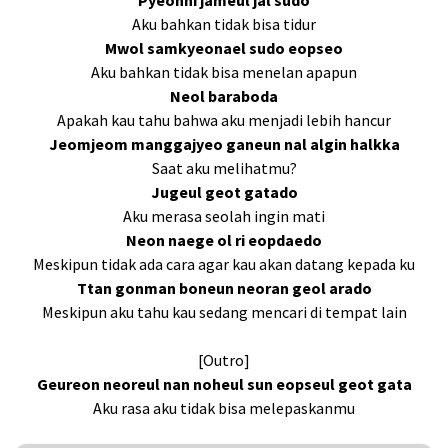
Pyeonhi jameul jal sudo
Aku bahkan tidak bisa tidur
Mwol samkyeonael sudo eopseo
Aku bahkan tidak bisa menelan apapun
Neol baraboda
Apakah kau tahu bahwa aku menjadi lebih hancur
Jeomjeom manggajyeo ganeun nal algin halkka
Saat aku melihatmu?
Jugeul geot gatado
Aku merasa seolah ingin mati
Neon naege ol ri eopdaedo
Meskipun tidak ada cara agar kau akan datang kepada ku
Ttan gonman boneun neoran geol arado
Meskipun aku tahu kau sedang mencari di tempat lain
[Outro]
Geureon neoreul nan noheul sun eopseul geot gata
Aku rasa aku tidak bisa melepaskanmu