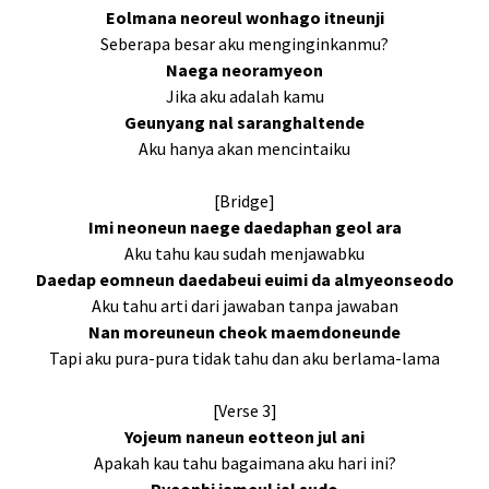
Eolmana neoreul wonhago itneunji
Seberapa besar aku menginginkanmu?
Naega neoramyeon
Jika aku adalah kamu
Geunyang nal saranghaltende
Aku hanya akan mencintaiku
[Bridge]
Imi neoneun naege daedaphan geol ara
Aku tahu kau sudah menjawabku
Daedap eomneun daedabeui euimi da almyeonseodo
Aku tahu arti dari jawaban tanpa jawaban
Nan moreuneun cheok maemdoneunde
Tapi aku pura-pura tidak tahu dan aku berlama-lama
[Verse 3]
Yojeum naneun eotteon jul ani
Apakah kau tahu bagaimana aku hari ini?