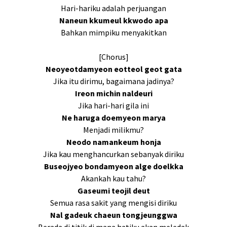
Hari-hariku adalah perjuangan
Naneun kkumeul kkwodo apa
Bahkan mimpiku menyakitkan
[Chorus]
Neoyeotdamyeon eotteol geot gata
Jika itu dirimu, bagaimana jadinya?
Ireon michin naldeuri
Jika hari-hari gila ini
Ne haruga doemyeon marya
Menjadi milikmu?
Neodo namankeum honja
Jika kau menghancurkan sebanyak diriku
Buseojyeo bondamyeon alge doelkka
Akankah kau tahu?
Gaseumi teojil deut
Semua rasa sakit yang mengisi diriku
Nal gadeuk chaeun tongjeunggwa