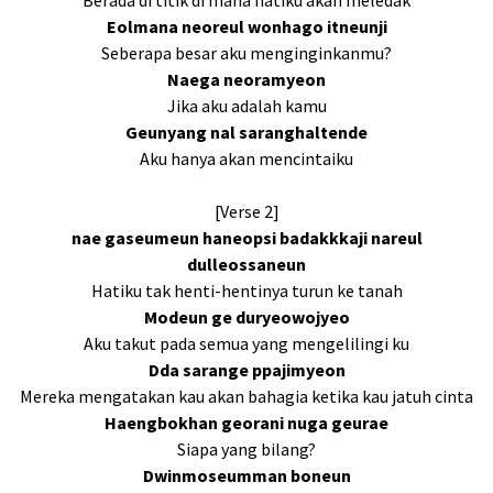
Berada di titik di mana hatiku akan meledak
Eolmana neoreul wonhago itneunji
Seberapa besar aku menginginkanmu?
Naega neoramyeon
Jika aku adalah kamu
Geunyang nal saranghaltende
Aku hanya akan mencintaiku
[Verse 2]
nae gaseumeun haneopsi badakkkaji nareul
dulleossaneun
Hatiku tak henti-hentinya turun ke tanah
Modeun ge duryeowojyeo
Aku takut pada semua yang mengelilingi ku
Dda sarange ppajimyeon
Mereka mengatakan kau akan bahagia ketika kau jatuh cinta
Haengbokhan georani nuga geurae
Siapa yang bilang?
Dwinmoseumman boneun