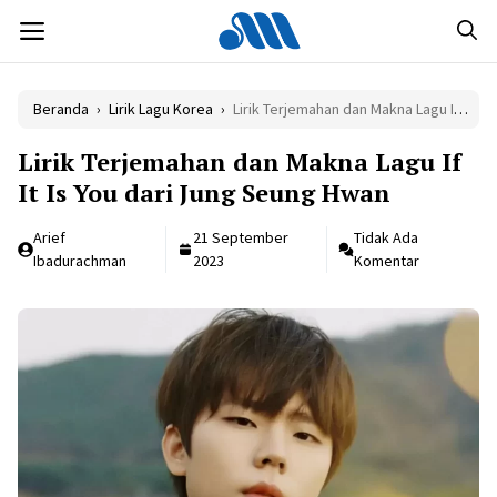
Langsung
MENU
ke
isi
Beranda
›
Lirik Lagu Korea
›
Lirik Terjemahan dan Makna Lagu If It Is You dari Jung Seung Hwan
Lirik Terjemahan dan Makna Lagu If
It Is You dari Jung Seung Hwan
Arief
21 September
Tidak Ada
Ibadurachman
2023
Komentar