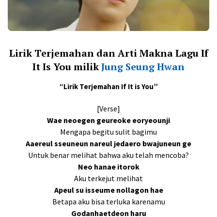
Lirik Terjemahan dan Arti Makna Lagu If
It Is You milik
Jung Seung Hwan
“Lirik Terjemahan If It is You”
[Verse]
Wae neoegen geureoke eoryeounji
Mengapa begitu sulit bagimu
Aaereul sseuneun nareul jedaero bwajuneun ge
Untuk benar melihat bahwa aku telah mencoba?
Neo hanae itorok
Aku terkejut melihat
Apeul su isseume nollagon hae
Betapa aku bisa terluka karenamu
Godanhaetdeon haru