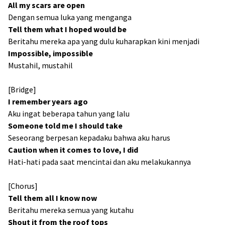
All my scars are open
Dengan semua luka yang menganga
Tell them what I hoped would be
Beritahu mereka apa yang dulu kuharapkan kini menjadi
Impossible, impossible
Mustahil, mustahil
[Bridge]
I remember years ago
Aku ingat beberapa tahun yang lalu
Someone told me I should take
Seseorang berpesan kepadaku bahwa aku harus
Caution when it comes to love, I did
Hati-hati pada saat mencintai dan aku melakukannya
[Chorus]
Tell them all I know now
Beritahu mereka semua yang kutahu
Shout it from the roof tops