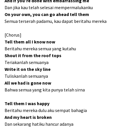
And if you’re done with embarrassing me
Dan jika kau telah selesai mempermalukanku
On your own, you can go ahead tell them
Semua terserah padamu, kau dapat beritahu mereka
[Chorus]
Tell them all I know now
Beritahu mereka semua yang kutahu
Shout it from the roof tops
Teriakanlah semuanya
Write it on the sky line
Tuliskanlah semuanya
All we had is gone now
Bahwa semua yang kita punya telah sirna
Tell them I was happy
Beritahu mereka dulu aku sempat bahagia
And my heart is broken
Dan sekarang hatiku hancur adanya