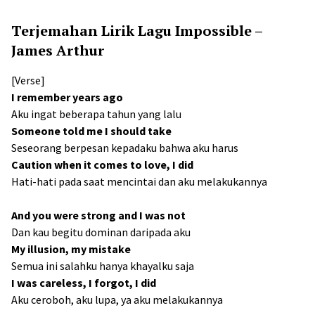
Terjemahan Lirik Lagu Impossible –
James Arthur
[Verse]
I remember years ago
Aku ingat beberapa tahun yang lalu
Someone told me I should take
Seseorang berpesan kepadaku bahwa aku harus
Caution when it comes to love, I did
Hati-hati pada saat mencintai dan aku melakukannya
And you were strong and I was not
Dan kau begitu dominan daripada aku
My illusion, my mistake
Semua ini salahku hanya khayalku saja
I was careless, I forgot, I did
Aku ceroboh, aku lupa, ya aku melakukannya