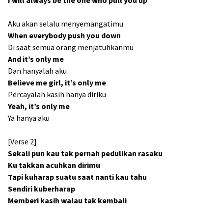
I will always be the one who pull you up
Aku akan selalu menyemangatimu
When everybody push you down
Di saat semua orang menjatuhkanmu
And it’s only me
Dan hanyalah aku
Believe me girl, it’s only me
Percayalah kasih hanya diriku
Yeah, it’s only me
Ya hanya aku
[Verse 2]
Sekali pun kau tak pernah pedulikan rasaku
Ku takkan acuhkan dirimu
Tapi kuharap suatu saat nanti kau tahu
Sendiri kuberharap
Memberi kasih walau tak kembali