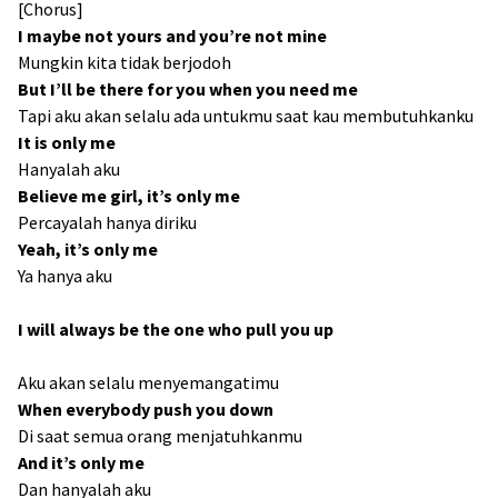
[Chorus]
I maybe not yours and you’re not mine
Mungkin kita tidak berjodoh
But I’ll be there for you when you need me
Tapi aku akan selalu ada untukmu saat kau membutuhkanku
It is only me
Hanyalah aku
Believe me girl, it’s only me
Percayalah hanya diriku
Yeah, it’s only me
Ya hanya aku
I will always be the one who pull you up
Aku akan selalu menyemangatimu
When everybody push you down
Di saat semua orang menjatuhkanmu
And it’s only me
Dan hanyalah aku