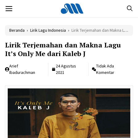
Langsung
MENU
ke
isi
Beranda
›
Lirik Lagu Indonesia
›
Lirik Terjemahan dan Makna Lagu It’s Only Me dari Kaleb J
Lirik Terjemahan dan Makna Lagu
It’s Only Me dari Kaleb J
Arief
24 Agustus
Tidak Ada
Ibadurachman
2021
Komentar