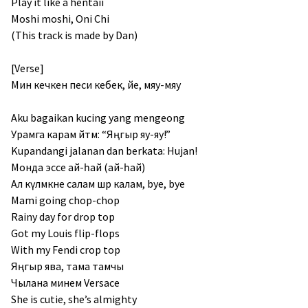
Play it like a hentaii
Moshi moshi, Oni Chi
(This track is made by Dan)
[Verse]
Мин кечкенә песи кебек, әйе, мяу-мяу
Aku bagaikan kucing yang mengeong
Урамга карам әйтәм: “Яңгыр яу-яу!”
Kupandangi jalanan dan berkata: Hujan!
Монда эссе ай-һай (ай-һай)
Ал күлмәкне салам шәрә калам, bye, bye
Mami going chop-chop
Rainy day for drop top
Got my Louis flip-flops
With my Fendi crop top
Яңгыр ява, тама тамчы
Чылана минем Versace
She is cutie, she’s almighty