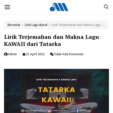
Langsung
MENU
ke
isi
Beranda
›
Lirik Lagu Barat
›
Lirik Terjemahan dan Makna Lagu KAWAII dari Tatarka
Lirik Terjemahan dan Makna Lagu
KAWAII dari Tatarka
Admin
21 April 2022
Tidak Ada Komentar