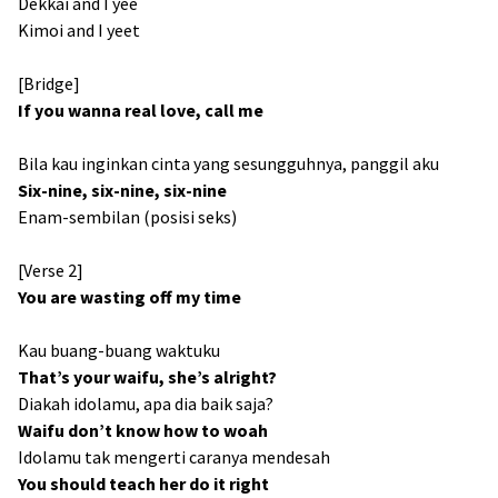
Dekkai and I yee
Kimoi and I yeet
[Bridge]
If you wanna real love, call me
Bila kau inginkan cinta yang sesungguhnya, panggil aku
Six-nine, six-nine, six-nine
Enam-sembilan (posisi seks)
[Verse 2]
You are wasting off my time
Kau buang-buang waktuku
That’s your waifu, she’s alright?
Diakah idolamu, apa dia baik saja?
Waifu don’t know how to woah
Idolamu tak mengerti caranya mendesah
You should teach her do it right