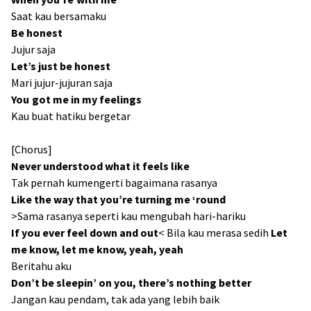
Saat kau bersamaku
Be honest
Jujur saja
Let’s just be honest
Mari jujur-jujuran saja
You got me in my feelings
Kau buat hatiku bergetar
[Chorus]
Never understood what it feels like
Tak pernah kumengerti bagaimana rasanya
Like the way that you’re turning me ‘round
>Sama rasanya seperti kau mengubah hari-hariku
If you ever feel down and out
< Bila kau merasa sedih
Let
me know, let me know, yeah, yeah
Beritahu aku
Don’t be sleepin’ on you, there’s nothing better
Jangan kau pendam, tak ada yang lebih baik