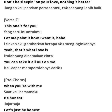
Don’t be sleepin’ on your lovе, nothing’s better
Jangan kau pendam perasaanmu, tak ada yang lebih baik
[Verse 2]
This one’s for you
Yang satu ini untukmu
Let me paint it how I want it, babe
Izinkan aku gambarkan betapa aku menginginkannya
Yeah, that’s what love is
Itulah yang dinamakan cinta
You can take it all out on me
Kau dapat memperolehnya dariku
[Pre-Chorus]
When you’re with me
Saat kau bersamaku
Be honest
Jujur saja
Let’s just be honest