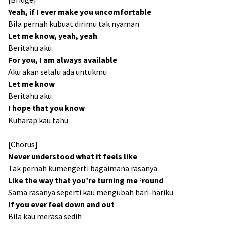
Yeah, if I ever make you uncomfortable
Bila pernah kubuat dirimu tak nyaman
Let me know, yeah, yeah
Beritahu aku
For you, I am always available
Aku akan selalu ada untukmu
Let me know
Beritahu aku
I hope that you know
Kuharap kau tahu
[Chorus]
Never understood what it feels like
Tak pernah kumengerti bagaimana rasanya
Like the way that you’re turning me ‘round
Sama rasanya seperti kau mengubah hari-hariku
If you ever feel down and out
Bila kau merasa sedih