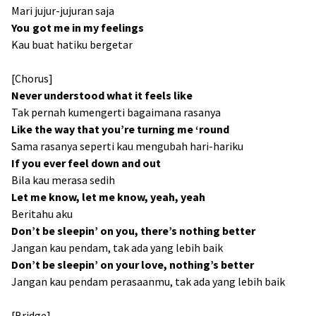
Mari jujur-jujuran saja
You got me in my feelings
Kau buat hatiku bergetar
[Chorus]
Never understood what it feels like
Tak pernah kumengerti bagaimana rasanya
Like the way that you’re turning me ‘round
Sama rasanya seperti kau mengubah hari-hariku
If you ever feel down and out
Bila kau merasa sedih
Let me know, let me know, yeah, yeah
Beritahu aku
Don’t be sleepin’ on you, there’s nothing better
Jangan kau pendam, tak ada yang lebih baik
Don’t be sleepin’ on your lovе, nothing’s better
Jangan kau pendam perasaanmu, tak ada yang lebih baik
[Bridge]