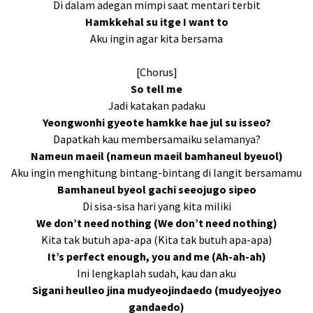
Di dalam adegan mimpi saat mentari terbit
Hamkkehal su itge I want to
Aku ingin agar kita bersama
[Chorus]
So tell me
Jadi katakan padaku
Yeongwonhi gyeote hamkke hae jul su isseo?
Dapatkah kau membersamaiku selamanya?
Nameun maeil (nameun maeil bamhaneul byeuol)
Aku ingin menghitung bintang-bintang di langit bersamamu
Bamhaneul byeol gachi seeojugo sipeo
Di sisa-sisa hari yang kita miliki
We don’t need nothing (We don’t need nothing)
Kita tak butuh apa-apa (Kita tak butuh apa-apa)
It’s perfect enough, you and me (Ah-ah-ah)
Ini lengkaplah sudah, kau dan aku
Sigani heulleo jina mudyeojindaedo (mudyeojyeo
gandaedo)