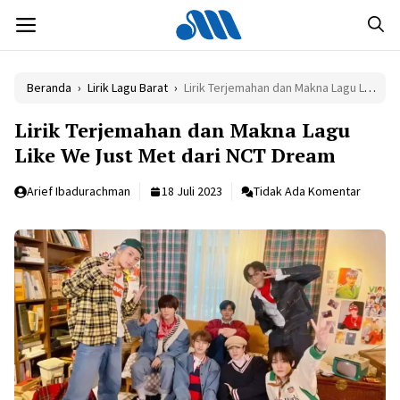
Langsung
MENU
ke
isi
Beranda
›
Lirik Lagu Barat
›
Lirik Terjemahan dan Makna Lagu Like We Just Met dari NCT Dream
Lirik Terjemahan dan Makna Lagu
Like We Just Met dari NCT Dream
Arief Ibadurachman
18 Juli 2023
Tidak Ada Komentar