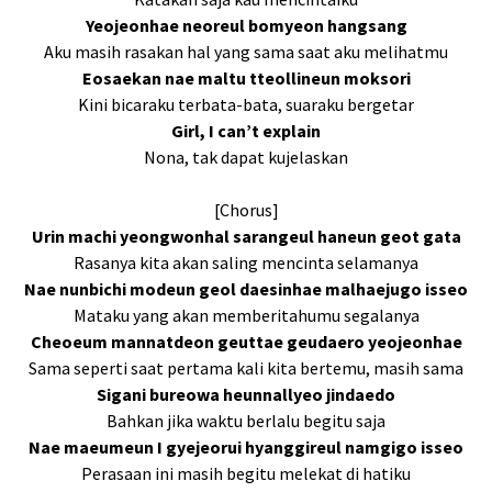
Yeojeonhae neoreul bomyeon hangsang
Aku masih rasakan hal yang sama saat aku melihatmu
Eosaekan nae maltu tteollineun moksori
Kini bicaraku terbata-bata, suaraku bergetar
Girl, I can’t explain
Nona, tak dapat kujelaskan
[Chorus]
Urin machi yeongwonhal sarangeul haneun geot gata
Rasanya kita akan saling mencinta selamanya
Nae nunbichi modeun geol daesinhae malhaejugo isseo
Mataku yang akan memberitahumu segalanya
Cheoeum mannatdeon geuttae geudaеro yeojeonhae
Sama seperti saat pertama kali kita bertemu, masih sama
Sigani burеowa heunnallyeo jindaedo
Bahkan jika waktu berlalu begitu saja
Nae maeumeun I gyejeorui hyanggireul namgigo isseo
Perasaan ini masih begitu melekat di hatiku