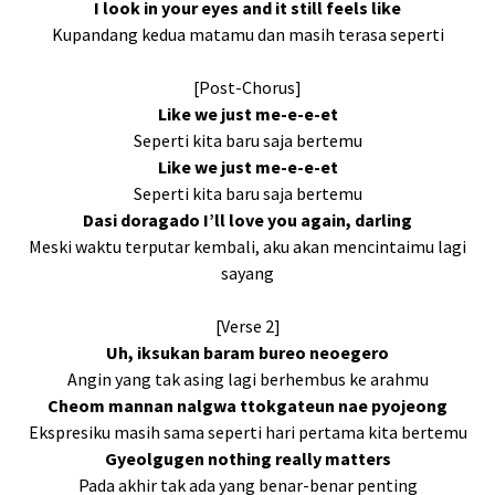
I look in your eyes and it still feels like
Kupandang kedua matamu dan masih terasa seperti
[Post-Chorus]
Like we just me-e-e-et
Seperti kita baru saja bertemu
Like we just me-e-e-et
Seperti kita baru saja bertemu
Dasi doragado I’ll love you again, darling
Meski waktu terputar kembali, aku akan mencintaimu lagi
sayang
[Verse 2]
Uh, iksukan baram bureo neoegero
Angin yang tak asing lagi berhembus ke arahmu
Cheom mannan nalgwa ttokgateun nae pyojeong
Ekspresiku masih sama seperti hari pertama kita bertemu
Gyeolgugen nothing really matters
Pada akhir tak ada yang benar-benar penting