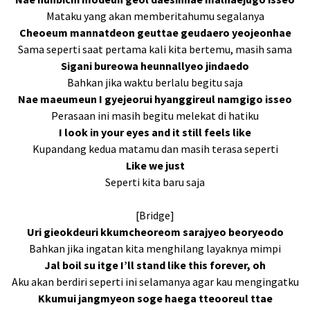
Mataku yang akan memberitahumu segalanya
Cheoeum mannatdeon geuttae geudaеro yeojeonhae
Sama seperti saat pertama kali kita bertemu, masih sama
Sigani burеowa heunnallyeo jindaedo
Bahkan jika waktu berlalu begitu saja
Nae maeumeun I gyejeorui hyanggireul namgigo isseo
Perasaan ini masih begitu melekat di hatiku
I look in your eyes and it still feels like
Kupandang kedua matamu dan masih terasa seperti
Like we just
Seperti kita baru saja
[Bridge]
Uri gieokdeuri kkumcheoreom sarajyeo beoryeodo
Bahkan jika ingatan kita menghilang layaknya mimpi
Jal boil su itge I’ll stand like this forever, oh
Aku akan berdiri seperti ini selamanya agar kau mengingatku
Kkumui jangmyeon soge haega tteooreul ttae