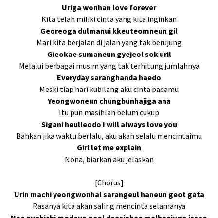
Uriga wonhan love forever
Kita telah miliki cinta yang kita inginkan
Georeoga dulmanui kkeuteomneun gil
Mari kita berjalan di jalan yang tak berujung
Gieokae sumaneun gyejeol sok uril
Melalui berbagai musim yang tak terhitung jumlahnya
Everyday saranghanda haedo
Meski tiap hari kubilang aku cinta padamu
Yeongwoneun chungbunhajiga ana
Itu pun masihlah belum cukup
Sigani heulleodo I will always love you
Bahkan jika waktu berlalu, aku akan selalu mencintaimu
Girl let me explain
Nona, biarkan aku jelaskan
[Chorus]
Urin machi yeongwonhal sarangeul haneun geot gata
Rasanya kita akan saling mencinta selamanya
Nae nunbichi modeun geol daesinhae malhaejugo isseo