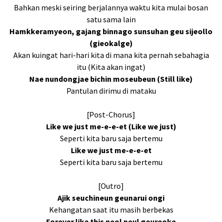
Bahkan meski seiring berjalannya waktu kita mulai bosan
satu sama lain
Hamkkeramyeon, gajang binnago sunsuhan geu sijeollo
(gieokalge)
Akan kuingat hari-hari kita di mana kita pernah sebahagia
itu (Kita akan ingat)
Nae nundongjae bichin moseubeun (Still like)
Pantulan dirimu di mataku
[Post-Chorus]
Like we just me-e-e-et (Like we just)
Seperti kita baru saja bertemu
Like we just me-e-e-et
Seperti kita baru saja bertemu
[Outro]
Ajik seuchineun geunarui ongi
Kehangatan saat itu masih berbekas
Forever like this neol neul geureoke