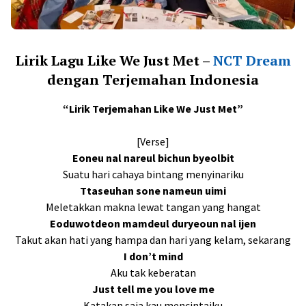
Lirik Lagu
Like We Just Me
t –
NCT Dream
dengan Terjemahan Indonesia
“Lirik Terjemahan Like We Just Met”
[Verse]
Eoneu nal nareul bichun byeolbit
Suatu hari cahaya bintang menyinariku
Ttaseuhan sone nameun uimi
Meletakkan makna lewat tangan yang hangat
Eoduwotdeon mamdeul duryeoun nal ijen
Takut akan hati yang hampa dan hari yang kelam, sekarang
I don’t mind
Aku tak keberatan
Just tell me you love me
Katakan saja kau mencintaiku