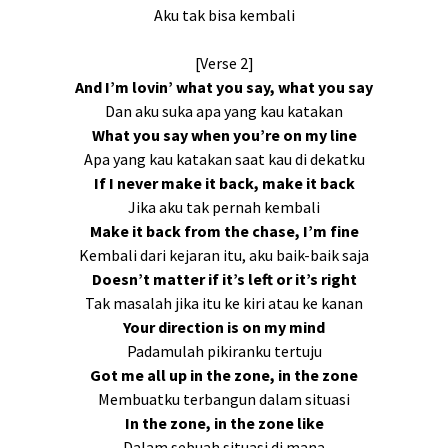
Aku tak bisa kembali
[Verse 2]
And I’m lovin’ what you say, what you say
Dan aku suka apa yang kau katakan
What you say when you’re on my line
Apa yang kau katakan saat kau di dekatku
If I never make it back, make it back
Jika aku tak pernah kembali
Make it back from the chase, I’m fine
Kembali dari kejaran itu, aku baik-baik saja
Doesn’t matter if it’s left or it’s right
Tak masalah jika itu ke kiri atau ke kanan
Your direction is on my mind
Padamulah pikiranku tertuju
Got me all up in the zone, in the zone
Membuatku terbangun dalam situasi
In the zone, in the zone like
Dalam sebuah situasi di mana