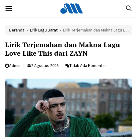
Langsung
MENU
ke
isi
Beranda
›
Lirik Lagu Barat
›
Lirik Terjemahan dan Makna Lagu Love Like This dari ZAYN
Lirik Terjemahan dan Makna Lagu
Love Like This dari ZAYN
Admin
2 Agustus 2023
Tidak Ada Komentar