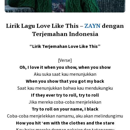
Lirik Lagu Love Like This –
ZAYN
dengan
Terjemahan Indonesia
“Lirik Terjemahan Love Like This”
[Verse]
Oh, I love it when you show, when you show
Aku suka saat kau menunjukkan
When you show that you got my back
Saat kau menunjukkan bahwa kau mendukungku
If they ever try to roll, try to roll
Jika mereka coba-coba menjelekkan
Try to roll on your name, I black
Coba-coba menjelekkan namamu, aku akan melindungimu
How you hit ‘em with the clothes and the stare
Kau hajar mereka dengan pakaian dan tatapanmu