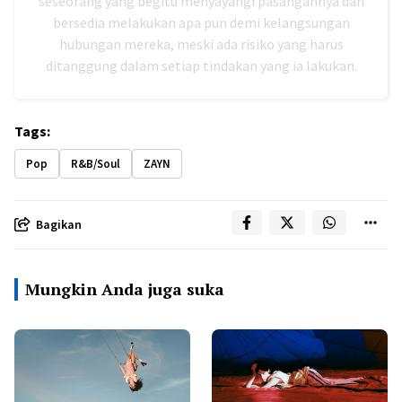
seseorang yang begitu menyayangi pasangannya dan
bersedia melakukan apa pun demi kelangsungan
hubungan mereka, meski ada risiko yang harus
ditanggung dalam setiap tindakan yang ia lakukan.
Tags:
Pop
R&B/Soul
ZAYN
Bagikan
Mungkin Anda juga suka