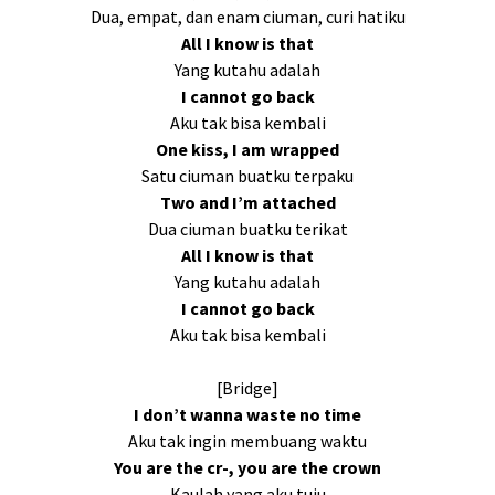
Dua, empat, dan enam ciuman, curi hatiku
All I know is that
Yang kutahu adalah
I cannot go back
Aku tak bisa kembali
One kiss, I am wrapped
Satu ciuman buatku terpaku
Two and I’m attached
Dua ciuman buatku terikat
All I know is that
Yang kutahu adalah
I cannot go back
Aku tak bisa kembali
[Bridge]
I don’t wanna waste no time
Aku tak ingin membuang waktu
You are the cr-, you are the crown
Kaulah yang aku tuju