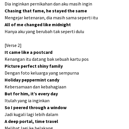
Dia inginkan pernikahan dan aku masih ingin
Chasing that fame, he stayed the same
Mengejar ketenaran, dia masih sama seperti itu
All of me changed like midnight
Hanya aku yang berubah tak seperti dulu
[Verse 2]
It came like a postcard
Kenangan itu datang bak sebuah kartu pos
Picture perfect shiny family
Dengan foto keluarga yang sempurna
Holiday peppermint candy
Kebersamaan dan kebahagiaan
But for him, it’s every day
Itulah yang ia inginkan
So I peered through a window
Jadi kugali lagi lebih dalam
A deep portal, time travel
Melihat lagi ke belakang