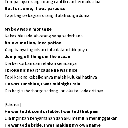
Tempatnya orang-orang cantik dan bermuka dua
But for some, it was paradise
Tapi bagi sebagian orang itulah surga dunia
My boy was a montage
Kekasihku adalah orang yang sederhana
A slow-motion, love potion
Yang hanya inginkan cinta dalam hidupnya
Jumping off things in the ocean
Dia berkorban dan relakan semuanya
I broke his heart ‘cause he was nice
Tapi karena kebaikannya malah kulukai hatinya
He was sunshine, I was midnight rain
Dia begitu berharga sedangkan aku tak ada artinya
[Chorus]
He wanted it comfortable, I wanted that pain
Dia inginkan kenyamanan dan aku memilih meninggalkan
He wanted a bride, I was making my own name