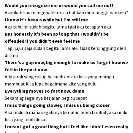
Would you recognize me or would you call me out?
Akankah kau mengenaliku atau bahkan memanggil namaku?
I know it’s been a while but I’m still me
Aku tahu ini sudah begitu lama tapi aku tetaplah aku
But honestly it’s been so long that I wouldn’t be
offended if you didn’t even feel me
Tapi jujur saja sudah begitu lama aku tidak tersinggung oleh
dirimu
There’s a gap now, big enough to make us forget how we
felt in the past now
Ada jarak yang cukup besar di antara kita yang mampu
membuat kita lupa bagaimana kita yang dulu
Everything moves so fast now, damn
Sekarang segalnya berjalan begitu cepat
I miss things going slower, I miss us being closer
Aku rindu di mana segalanya berjalan lebih lambat, aku rindu
kita yang lebih dekat
I mean I got a good thing but I feel like I don’t even really