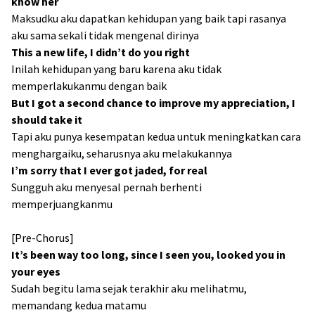
know her
Maksudku aku dapatkan kehidupan yang baik tapi rasanya
aku sama sekali tidak mengenal dirinya
This a new life, I didn’t do you right
Inilah kehidupan yang baru karena aku tidak
memperlakukanmu dengan baik
But I got a second chance to improve my appreciation, I
should take it
Tapi aku punya kesempatan kedua untuk meningkatkan cara
menghargaiku, seharusnya aku melakukannya
I’m sorry that I ever got jaded, for real
Sungguh aku menyesal pernah berhenti
memperjuangkanmu
[Pre-Chorus]
It’s been way too long, since I seen you, looked you in
your eyes
Sudah begitu lama sejak terakhir aku melihatmu,
memandang kedua matamu