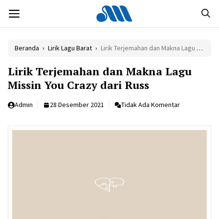
Langsung
MENU
ke
isi
Beranda
›
Lirik Lagu Barat
›
Lirik Terjemahan dan Makna Lagu Missin You Crazy dari Russ
Lirik Terjemahan dan Makna Lagu
Missin You Crazy dari Russ
Admin
28 Desember 2021
Tidak Ada Komentar