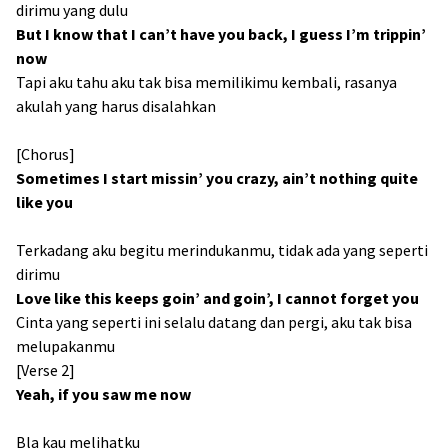
dirimu yang dulu
But I know that I can’t have you back, I guess I’m trippin’
now
Tapi aku tahu aku tak bisa memilikimu kembali, rasanya
akulah yang harus disalahkan
[Chorus]
Sometimes I start missin’ you crazy, ain’t nothing quite
like you
Terkadang aku begitu merindukanmu, tidak ada yang seperti
dirimu
Love like this keeps goin’ and goin’, I cannot forget you
Cinta yang seperti ini selalu datang dan pergi, aku tak bisa
melupakanmu
[Verse 2]
Yeah, if you saw me now
Bla kau melihatku