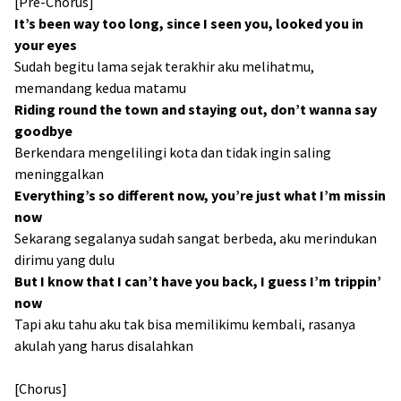
[Pre-Chorus]
It’s been way too long, since I seen you, looked you in
your eyes
Sudah begitu lama sejak terakhir aku melihatmu,
memandang kedua matamu
Riding round the town and staying out, don’t wanna say
goodbye
Berkendara mengelilingi kota dan tidak ingin saling
meninggalkan
Everything’s so different now, you’re just what I’m missin
now
Sekarang segalanya sudah sangat berbeda, aku merindukan
dirimu yang dulu
But I know that I can’t have you back, I guess I’m trippin’
now
Tapi aku tahu aku tak bisa memilikimu kembali, rasanya
akulah yang harus disalahkan
[Chorus]