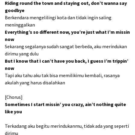
Riding round the town and staying out, don’t wanna say
goodbye
Berkendara mengelilingi kota dan tidak ingin saling
meninggalkan
Everything’s so different now, you’re just what I’m missin
now
Sekarang segalanya sudah sangat berbeda, aku merindukan
dirimu yang dulu
But I know that I can’t have you back, I guess I’m trippin’
now
Tapi aku tahu aku tak bisa memilikimu kembali, rasanya
akulah yang harus disalahkan
[Chorus]
Sometimes I start missin’ you crazy, ain’t nothing quite
like you
Terkadang aku begitu merindukanmu, tidak ada yang seperti
dirimu