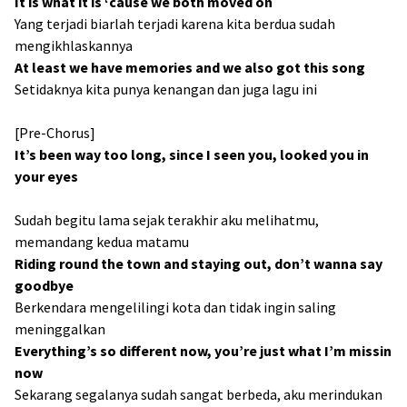
It is what it is ‘cause we both moved on
Yang terjadi biarlah terjadi karena kita berdua sudah
mengikhlaskannya
At least we have memories and we also got this song
Setidaknya kita punya kenangan dan juga lagu ini
[Pre-Chorus]
It’s been way too long, since I seen you, looked you in
your eyes
Sudah begitu lama sejak terakhir aku melihatmu,
memandang kedua matamu
Riding round the town and staying out, don’t wanna say
goodbye
Berkendara mengelilingi kota dan tidak ingin saling
meninggalkan
Everything’s so different now, you’re just what I’m missin
now
Sekarang segalanya sudah sangat berbeda, aku merindukan