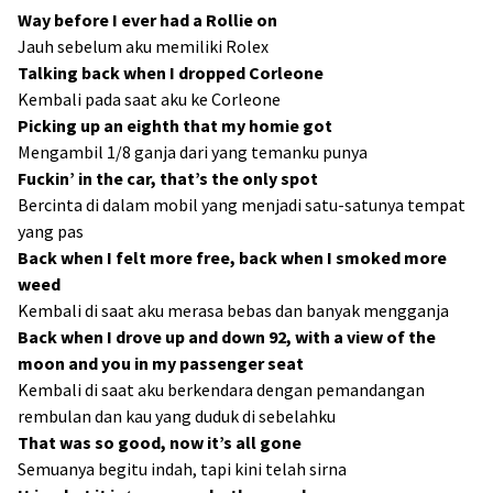
Way before I ever had a Rollie on
Jauh sebelum aku memiliki Rolex
Talking back when I dropped Corleone
Kembali pada saat aku ke Corleone
Picking up an eighth that my homie got
Mengambil 1/8 ganja dari yang temanku punya
Fuckin’ in the car, that’s the only spot
Bercinta di dalam mobil yang menjadi satu-satunya tempat
yang pas
Back when I felt more free, back when I smoked more
weed
Kembali di saat aku merasa bebas dan banyak mengganja
Back when I drove up and down 92, with a view of the
moon and you in my passenger seat
Kembali di saat aku berkendara dengan pemandangan
rembulan dan kau yang duduk di sebelahku
That was so good, now it’s all gone
Semuanya begitu indah, tapi kini telah sirna