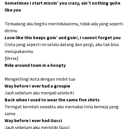
Sometimes I start missin’ you crazy, ain’t nothing quite
like you
Terkadang aku begitu merindukanmu, tidak ada yang seperti
dirimu
Love like this keeps goin’ and goin’, I cannot forget you
Cinta yang seperti ini selalu datang dan pergi, aku tak bisa
melupakanmu
[Verse]
Ride around town in a hoopty
Mengelilingi kota dengan mobil tua
Way before I ever had a groupie
Jauh sebelum aku menjadi selebriti
Back when I used to wear the same five shirts
Teringat kembali sewaktu aku memakai lima kemeja yang
sama
Way before I ever had Gucci
Jauh sebelum aku memiliki Gucci