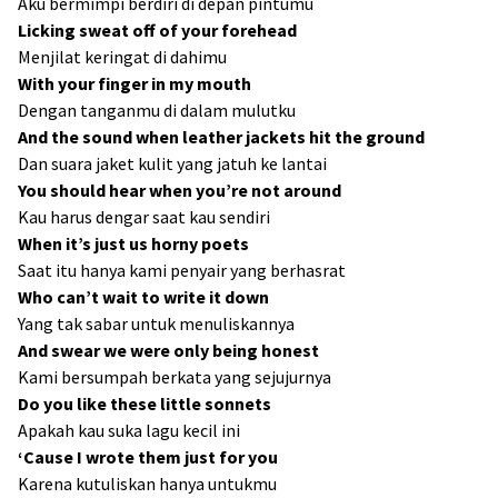
Aku bermimpi berdiri di depan pintumu
Licking sweat off of your forehead
Menjilat keringat di dahimu
With your finger in my mouth
Dengan tanganmu di dalam mulutku
And the sound when leather jackets hit the ground
Dan suara jaket kulit yang jatuh ke lantai
You should hear when you’re not around
Kau harus dengar saat kau sendiri
When it’s just us horny poets
Saat itu hanya kami penyair yang berhasrat
Who can’t wait to write it down
Yang tak sabar untuk menuliskannya
And swear we were only being honest
Kami bersumpah berkata yang sejujurnya
Do you like these little sonnets
Apakah kau suka lagu kecil ini
‘Cause I wrote them just for you
Karena kutuliskan hanya untukmu