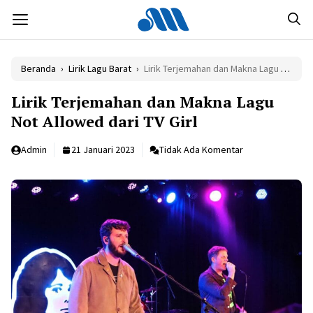
Langsung
MENU
ke
isi
Beranda
›
Lirik Lagu Barat
›
Lirik Terjemahan dan Makna Lagu Not Allowed dari TV Girl
Lirik Terjemahan dan Makna Lagu
Not Allowed dari TV Girl
Admin
21 Januari 2023
Tidak Ada Komentar