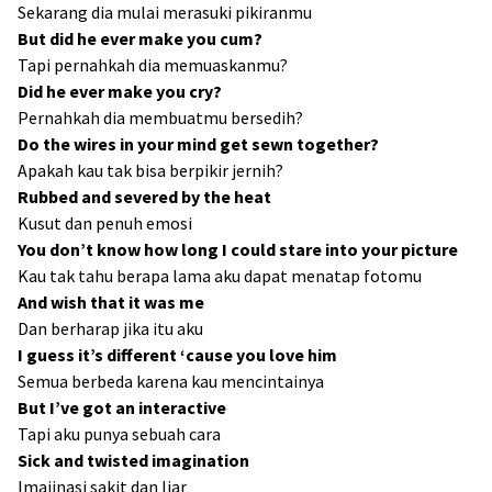
Sekarang dia mulai merasuki pikiranmu
But did he ever make you cum?
Tapi pernahkah dia memuaskanmu?
Did he ever make you cry?
Pernahkah dia membuatmu bersedih?
Do the wires in your mind get sewn together?
Apakah kau tak bisa berpikir jernih?
Rubbed and severed by the heat
Kusut dan penuh emosi
You don’t know how long I could stare into your picture
Kau tak tahu berapa lama aku dapat menatap fotomu
And wish that it was me
Dan berharap jika itu aku
I guess it’s different ‘cause you love him
Semua berbeda karena kau mencintainya
But I’ve got an interactive
Tapi aku punya sebuah cara
Sick and twisted imagination
Imajinasi sakit dan liar