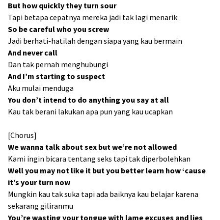
But how quickly they turn sour
Tapi betapa cepatnya mereka jadi tak lagi menarik
So be careful who you screw
Jadi berhati-hatilah dengan siapa yang kau bermain
And never call
Dan tak pernah menghubungi
And I’m starting to suspect
Aku mulai menduga
You don’t intend to do anything you say at all
Kau tak berani lakukan apa pun yang kau ucapkan
[Chorus]
We wanna talk about sex but we’re not allowed
Kami ingin bicara tentang seks tapi tak diperbolehkan
Well you may not like it but you better learn how ‘cause
it’s your turn now
Mungkin kau tak suka tapi ada baiknya kau belajar karena
sekarang giliranmu
You’re wasting your tongue with lame excuses and lies