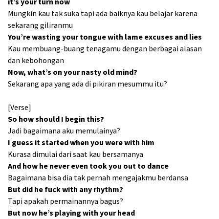
it’s your turn now
Mungkin kau tak suka tapi ada baiknya kau belajar karena
sekarang giliranmu
You’re wasting your tongue with lame excuses and lies
Kau membuang-buang tenagamu dengan berbagai alasan
dan kebohongan
Now, what’s on your nasty old mind?
Sekarang apa yang ada di pikiran mesummu itu?
[Verse]
So how should I begin this?
Jadi bagaimana aku memulainya?
I guess it started when you were with him
Kurasa dimulai dari saat kau bersamanya
And how he never even took you out to dance
Bagaimana bisa dia tak pernah mengajakmu berdansa
But did he fuck with any rhythm?
Tapi apakah permainannya bagus?
But now he’s playing with your head