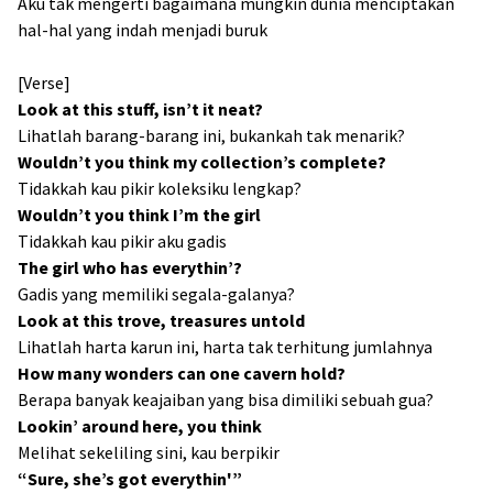
Aku tak mengerti bagaimana mungkin dunia menciptakan
hal-hal yang indah menjadi buruk
[Verse]
Look at this stuff, isn’t it neat?
Lihatlah barang-barang ini, bukankah tak menarik?
Wouldn’t you think my collection’s complete?
Tidakkah kau pikir koleksiku lengkap?
Wouldn’t you think I’m the girl
Tidakkah kau pikir aku gadis
The girl who has everythin’?
Gadis yang memiliki segala-galanya?
Look at this trove, treasures untold
Lihatlah harta karun ini, harta tak terhitung jumlahnya
How many wonders can one cavern hold?
Berapa banyak keajaiban yang bisa dimiliki sebuah gua?
Lookin’ around here, you think
Melihat sekeliling sini, kau berpikir
“Sure, she’s got everythin'”