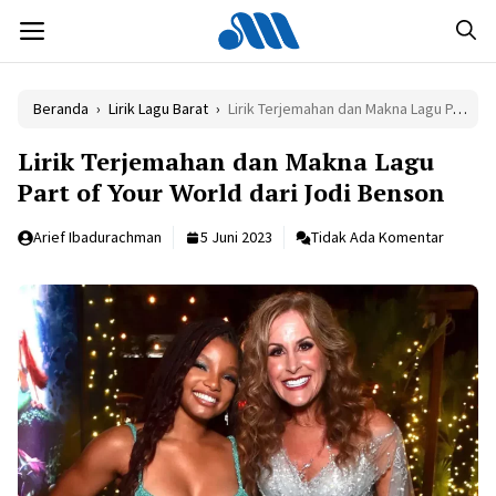
Langsung
MENU
ke
isi
Beranda
›
Lirik Lagu Barat
›
Lirik Terjemahan dan Makna Lagu Part of Your World dari Jodi Benson
Lirik Terjemahan dan Makna Lagu
Part of Your World dari Jodi Benson
Arief Ibadurachman
5 Juni 2023
Tidak Ada Komentar