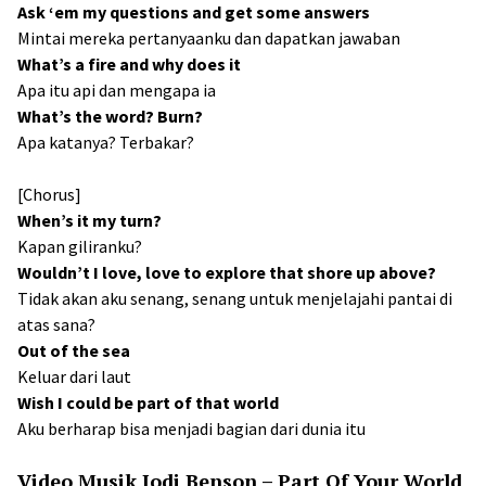
Ask ‘em my questions and get some answers
Mintai mereka pertanyaanku dan dapatkan jawaban
What’s a fire and why does it
Apa itu api dan mengapa ia
What’s the word? Burn?
Apa katanya? Terbakar?
[Chorus]
When’s it my turn?
Kapan giliranku?
Wouldn’t I love, love to explore that shore up above?
Tidak akan aku senang, senang untuk menjelajahi pantai di
atas sana?
Out of the sea
Keluar dari laut
Wish I could be part of that world
Aku berharap bisa menjadi bagian dari dunia itu
Video Musik Jodi Benson – Part Of Your World