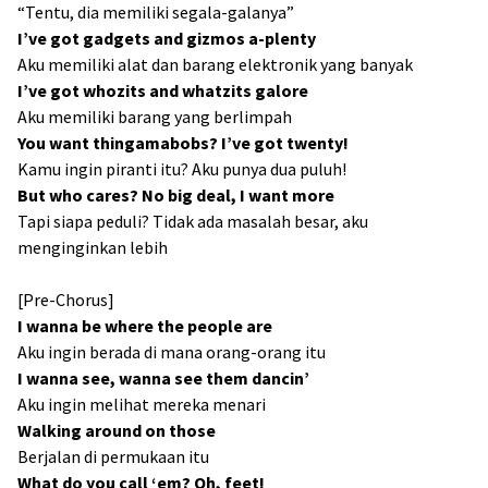
“Tentu, dia memiliki segala-galanya”
I’ve got gadgets and gizmos a-plenty
Aku memiliki alat dan barang elektronik yang banyak
I’ve got whozits and whatzits galore
Aku memiliki barang yang berlimpah
You want thingamabobs? I’ve got twenty!
Kamu ingin piranti itu? Aku punya dua puluh!
But who cares? No big deal, I want more
Tapi siapa peduli? Tidak ada masalah besar, aku
menginginkan lebih
[Pre-Chorus]
I wanna be where the people are
Aku ingin berada di mana orang-orang itu
I wanna see, wanna see them dancin’
Aku ingin melihat mereka menari
Walking around on those
Berjalan di permukaan itu
What do you call ‘em? Oh, feet!