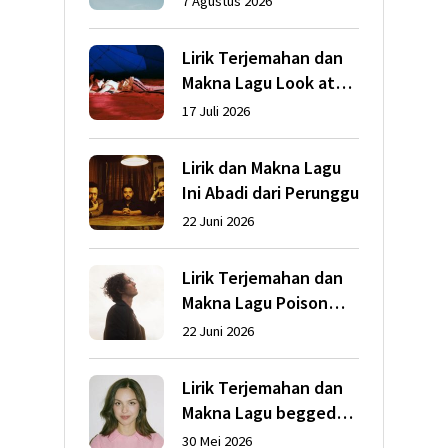
7 Agustus 2026
Lirik Terjemahan dan
Makna Lagu Look at
My Life dari Gracie
17 Juli 2026
Abrams
Lirik dan Makna Lagu
Ini Abadi dari Perunggu
22 Juni 2026
Lirik Terjemahan dan
Makna Lagu Poison
dari Dean Lewis
22 Juni 2026
Lirik Terjemahan dan
Makna Lagu begged
dari Olivia Rodrigo
30 Mei 2026