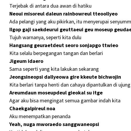
Terjebak di antara dua awan di hatiku
Neoui misoreul daleun rainbowreul tteoollyeo
Ada pelangi yang aku pikirkan, itu menyerupai senyum
Ilgop gaji saekdeurui geuttaeui geu moseup geuda
Tujuh warnanya, seperti kita dulu
Hangsang geuraetdeut seoro sonjapgo ttwieo
Kita selalu berpegangan tangan dan berlari
Jigeum idaero
Sama seperti yang kita lakukan sekarang
Jeongsineopsi dallyeowa gire kkeute bichwojin
Kita berlari tanpa henti dan cahaya dipantulkan di ujung
Areumdaun moseupdeul gieokal su itge
Agar aku bisa mengingat semua gambar indah kita
Chaekgalpireul noa
Aku menempatkan penanda
Yeah, nuga mworaedo sanggwaneopsi