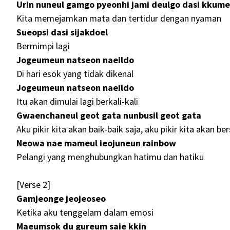
Urin nuneul gamgo pyeonhi jami deulgo dasi kkume
Kita memejamkan mata dan tertidur dengan nyaman
Sueopsi dasi sijakdoel
Bermimpi lagi
Jogeumeun natseon naeildo
Di hari esok yang tidak dikenal
Jogeumeun natseon naeildo
Itu akan dimulai lagi berkali-kali
Gwaenchaneul geot gata nunbusil geot gata
Aku pikir kita akan baik-baik saja, aku pikir kita akan ber
Neowa nae mameul ieojuneun rainbow
Pelangi yang menghubungkan hatimu dan hatiku
[Verse 2]
Gamjeonge jeojeoseo
Ketika aku tenggelam dalam emosi
Maeumsok du gureum saie kkin