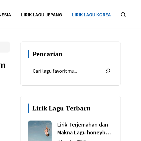
NESIA
LIRIK LAGU JEPANG
LIRIK LAGU KOREA
Pencarian
am
Lirik Lagu Terbaru
Lirik Terjemahan dan
Makna Lagu honeybee
dari Olivia Rodrigo