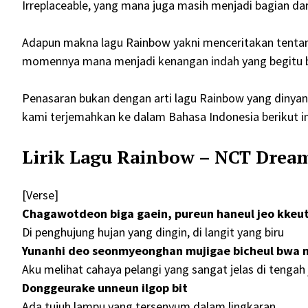
Irreplaceable, yang mana juga masih menjadi bagian da
Adapun makna lagu Rainbow yakni menceritakan tenta
momennya mana menjadi kenangan indah yang begitu be
Penasaran bukan dengan arti lagu Rainbow yang dinyany
kami terjemahkan ke dalam Bahasa Indonesia berikut in
Lirik Lagu Rainbow – NCT Drea
[Verse]
Chagawotdeon biga gaein, pureun haneul jeo kkeut
Di penghujung hujan yang dingin, di langit yang biru
Yunanhi deo seonmyeonghan mujigae bicheul bwa 
Aku melihat cahaya pelangi yang sangat jelas di tengah
Donggeurake unneun ilgop bit
Ada tujuh lampu yang tersenyum dalam lingkaran