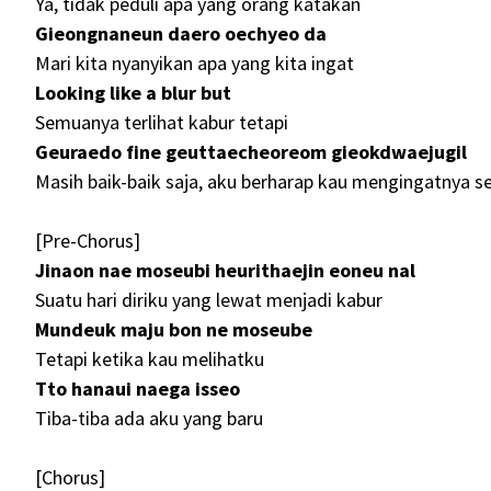
Ya, tidak peduli apa yang orang katakan
Gieongnaneun daero oechyeo da
Mari kita nyanyikan apa yang kita ingat
Looking like a blur but
Semuanya terlihat kabur tetapi
Geuraedo fine geuttaecheoreom gieokdwaejugil
Masih baik-baik saja, aku berharap kau mengingatnya se
[Pre-Chorus]
Jinaon nae moseubi heurithaejin eoneu nal
Suatu hari diriku yang lewat menjadi kabur
Mundeuk maju bon ne moseube
Tetapi ketika kau melihatku
Tto hanaui naega isseo
Tiba-tiba ada aku yang baru
[Chorus]