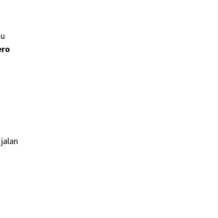
mu
ero
 jalan