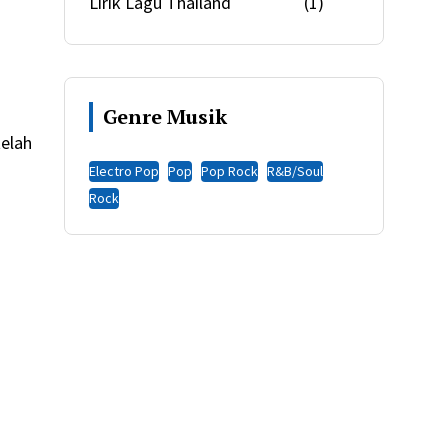
Lirik Lagu Thailand
(1)
Genre Musik
telah
Electro Pop
Pop
Pop Rock
R&B/Soul
Rock