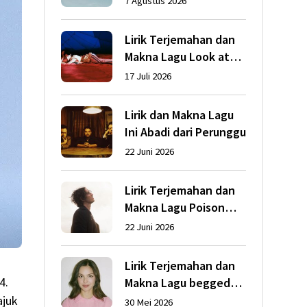
7 Agustus 2026
Lirik Terjemahan dan
Makna Lagu Look at
My Life dari Gracie
17 Juli 2026
Abrams
Lirik dan Makna Lagu
Ini Abadi dari Perunggu
22 Juni 2026
Lirik Terjemahan dan
Makna Lagu Poison
dari Dean Lewis
22 Juni 2026
Lirik Terjemahan dan
4.
Makna Lagu begged
dari Olivia Rodrigo
ajuk
30 Mei 2026