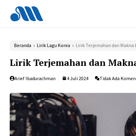
Langsung
ke
isi
Beranda
›
Lirik Lagu Korea
›
Lirik Terjemahan dan Makna
Lirik Terjemahan dan Makn
Arief Ibadurachman
4 Juli 2024
Tidak Ada Komen