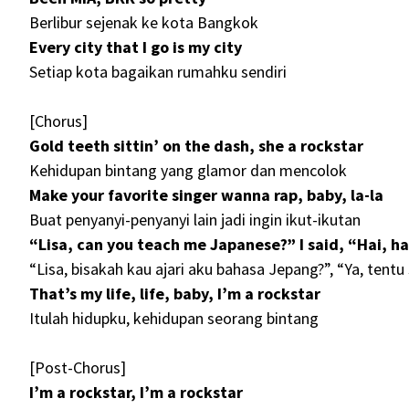
Berlibur sejenak ke kota Bangkok
Every city that I go is my city
Setiap kota bagaikan rumahku sendiri
[Chorus]
Gold teeth sittin’ on the dash, she a rockstar
Kehidupan bintang yang glamor dan mencolok
Make your favorite singer wanna rap, baby, la-la
Buat penyanyi-penyanyi lain jadi ingin ikut-ikutan
“Lisa, can you teach me Japanese?” I said, “Hai, ha
“Lisa, bisakah kau ajari aku bahasa Jepang?”, “Ya, tentu 
That’s my life, life, baby, I’m a rockstar
Itulah hidupku, kehidupan seorang bintang
[Post-Chorus]
I’m a rockstar, I’m a rockstar