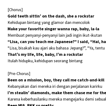
[Chorus]
Gold teeth sittin’ on the dash, she a rockstar
Kehidupan bintang yang glamor dan mencolok
Make your favorite singer wanna rap, baby, la-la
Membuat penyanyi-penyanyi lain jadi ingin ikut-ikutan
“Lisa, can you teach me Japanese?” I said, “Hai, ha
“Lisa, bisakah kau ajari aku bahasa Jepang?”, “Ya, tentu 
That’s my life, life, baby, I’m a rockstar
Itulah hidupku, kehidupan seorang bintang
[Pre-Chorus]
Been on a mission, boy, they call me catch-and-kill
Kebanyakan dari mereka iri dengan perjalanan karirku
I’m stealin’ diamonds, make them chase me for the 
Karena keberhasilanku mereka mengejarku demi sebuah
Been MIA, BKK so pretty