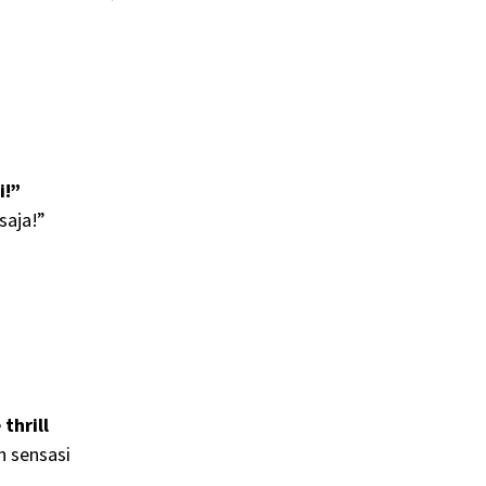
i!”
saja!”
thrill
 sensasi