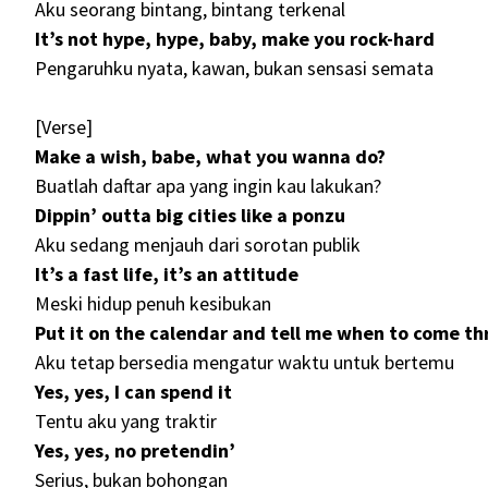
Aku seorang bintang, bintang terkenal
It’s not hype, hype, baby, make you rock-hard
Pengaruhku nyata, kawan, bukan sensasi semata
[Verse]
Make a wish, babe, what you wanna do?
Buatlah daftar apa yang ingin kau lakukan?
Dippin’ outta big cities like a ponzu
Aku sedang menjauh dari sorotan publik
It’s a fast life, it’s an attitude
Meski hidup penuh kesibukan
Put it on the calеndar and tell me when to comе t
Aku tetap bersedia mengatur waktu untuk bertemu
Yes, yes, I can spend it
Tentu aku yang traktir
Yes, yes, no pretendin’
Serius, bukan bohongan