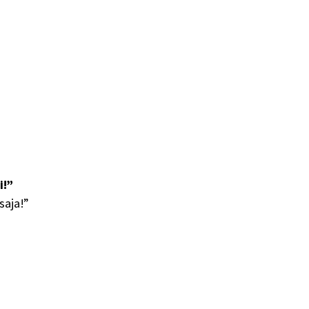
i!”
saja!”