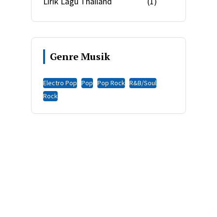
Lirik Lagu Thailand
(1)
Genre Musik
Electro Pop
Pop
Pop Rock
R&B/Soul
Rock