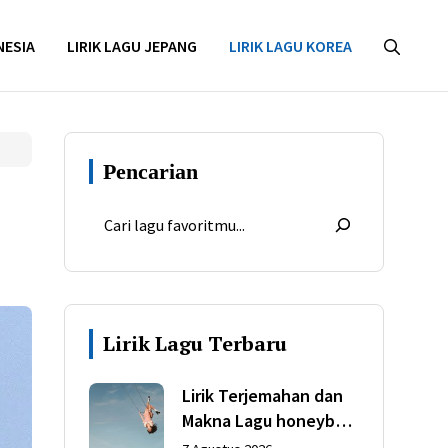
NESIA
LIRIK LAGU JEPANG
LIRIK LAGU KOREA
Pencarian
Lirik Lagu Terbaru
Lirik Terjemahan dan
Makna Lagu honeybee
dari Olivia Rodrigo