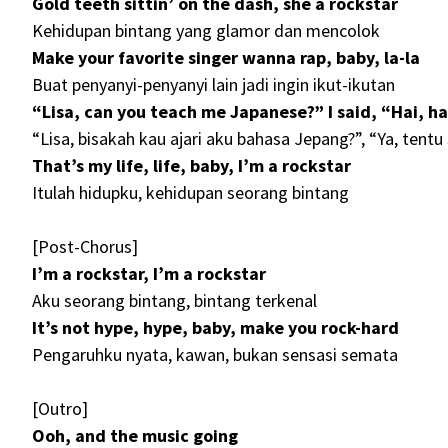
Gold teeth sittin’ on the dash, she a rockstar
Kehidupan bintang yang glamor dan mencolok
Make your favorite singer wanna rap, baby, la-la
Buat penyanyi-penyanyi lain jadi ingin ikut-ikutan
“Lisa, can you teach me Japanese?” I said, “Hai, ha
“Lisa, bisakah kau ajari aku bahasa Jepang?”, “Ya, tentu 
That’s my life, life, baby, I’m a rockstar
Itulah hidupku, kehidupan seorang bintang
[Post-Chorus]
I’m a rockstar, I’m a rockstar
Aku seorang bintang, bintang terkenal
It’s not hype, hype, baby, make you rock-hard
Pengaruhku nyata, kawan, bukan sensasi semata
[Outro]
Ooh, and the music going