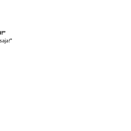
i!”
saja!”