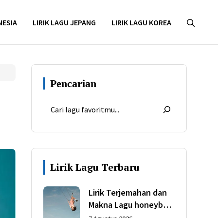
NESIA
LIRIK LAGU JEPANG
LIRIK LAGU KOREA
Pencarian
Lirik Lagu Terbaru
Lirik Terjemahan dan
Makna Lagu honeybee
dari Olivia Rodrigo