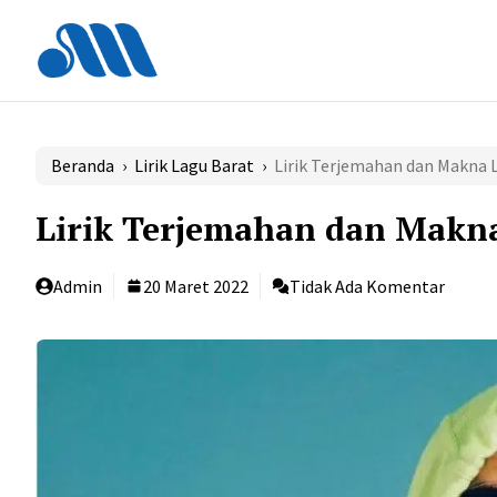
Langsung
ke
isi
Beranda
›
Lirik Lagu Barat
›
Lirik Terjemahan dan Makna L
Lirik Terjemahan dan Makna 
Admin
20 Maret 2022
Tidak Ada Komentar