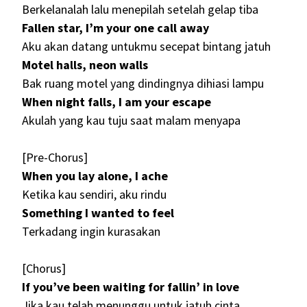
Berkelanalah lalu menepilah setelah gelap tiba
Fallen star, I’m your one call away
Aku akan datang untukmu secepat bintang jatuh
Motel halls, neon walls
Bak ruang motel yang dindingnya dihiasi lampu
When night falls, I am your escape
Akulah yang kau tuju saat malam menyapa
[Pre-Chorus]
When you lay alone, I ache
Ketika kau sendiri, aku rindu
Something I wanted to feel
Terkadang ingin kurasakan
[Chorus]
If you’ve been waiting for fallin’ in love
Jika kau telah menunggu untuk jatuh cinta