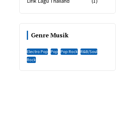
Lirik Lagu Thailand
(1)
Genre Musik
Electro Pop
Pop
Pop Rock
R&B/Soul
Rock