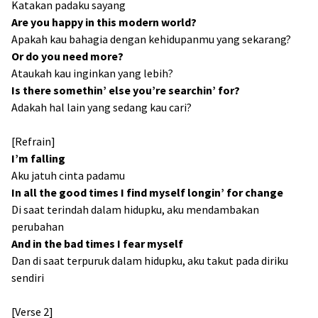
Katakan padaku sayang
Are you happy in this modern world?
Apakah kau bahagia dengan kehidupanmu yang sekarang?
Or do you need more?
Ataukah kau inginkan yang lebih?
Is there somethin’ else you’re searchin’ for?
Adakah hal lain yang sedang kau cari?
[Refrain]
I’m falling
Aku jatuh cinta padamu
In all the good times I find myself longin’ for change
Di saat terindah dalam hidupku, aku mendambakan
perubahan
And in the bad times I fear myself
Dan di saat terpuruk dalam hidupku, aku takut pada diriku
sendiri
[Verse 2]