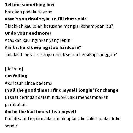
Tell me something boy
Katakan padaku sayang
Aren’t you tired tryin’ to fill that void?
Tidakkah kau lelah berusaha mengisi kehampaan itu?
Or do you need more?
Ataukah kau inginkan yang lebih?
Ain’t it hard keeping it so hardcore?
Tidakkah berat rasanya untuk selalu bersikap tangguh?
[Refrain]
I’m falling
Aku jatuh cinta padamu
In all the good times I find myself longin’ for change
Di saat terindah dalam hidupku, aku mendambakan
perubahan
And in the bad times I fear myself
Dan di saat terpuruk dalam hidupku, aku takut pada diriku
sendiri