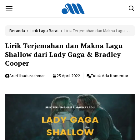
Langsung
MENU
ke
isi
Beranda
›
Lirik Lagu Barat
›
Lirik Terjemahan dan Makna Lagu Shallow dari Lady Gaga & Bradley Cooper
Lirik Terjemahan dan Makna Lagu
Shallow dari Lady Gaga & Bradley
Cooper
Arief Ibadurachman
25 April 2022
Tidak Ada Komentar