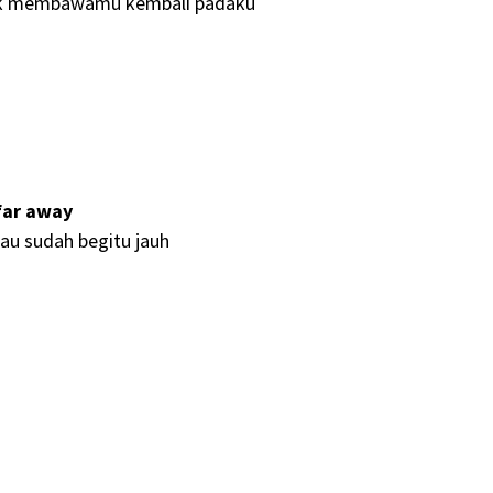
tuk membawamu kembali padaku
 far away
au sudah begitu jauh