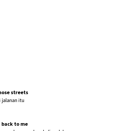
hose streets
 jalanan itu
ou back to me