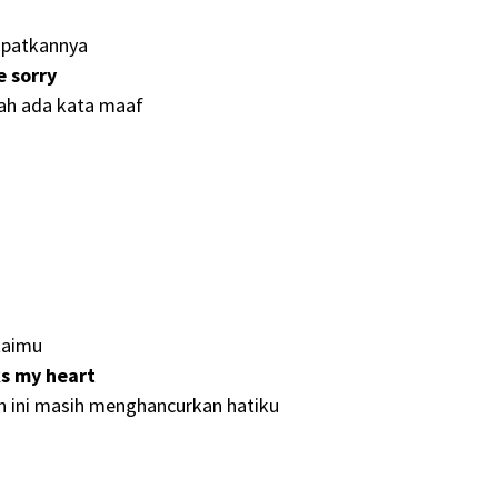
apatkannya
e sorry
nah ada kata maaf
taimu
ks my heart
n ini masih menghancurkan hatiku