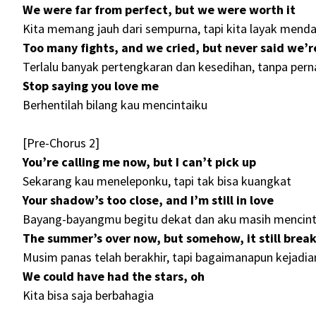
We were far from perfect, but we were worth it
Kita memang jauh dari sempurna, tapi kita layak mend
Too many fights, and we cried, but never said we’r
Terlalu banyak pertengkaran dan kesedihan, tanpa per
Stop saying you love me
Berhentilah bilang kau mencintaiku
[Pre-Chorus 2]
You’re calling me now, but I can’t pick up
Sekarang kau meneleponku, tapi tak bisa kuangkat
Your shadow’s too close, and I’m still in love
Bayang-bayangmu begitu dekat dan aku masih mencin
The summer’s over now, but somehow, it still brea
Musim panas telah berakhir, tapi bagaimanapun kejadia
We could have had the stars, oh
Kita bisa saja berbahagia