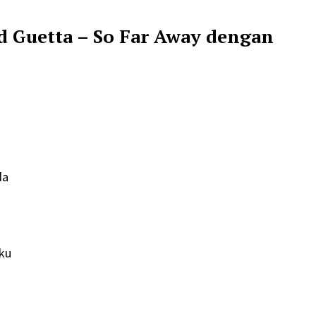
d Guetta – So Far Away dengan
da
iku