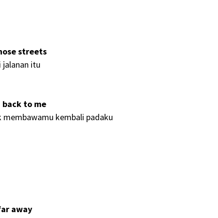
hose streets
 jalanan itu
ou back to me
tuk membawamu kembali padaku
 far away