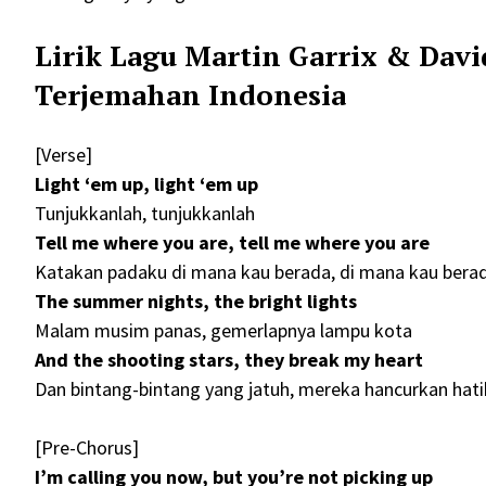
Lirik Lagu Martin Garrix & Davi
Terjemahan Indonesia
[Verse]
Light ‘em up, light ‘em up
Tunjukkanlah, tunjukkanlah
Tell me where you are, tell me where you are
Katakan padaku di mana kau berada, di mana kau bera
The summer nights, the bright lights
Malam musim panas, gemerlapnya lampu kota
And the shooting stars, they break my heart
Dan bintang-bintang yang jatuh, mereka hancurkan hat
[Pre-Chorus]
I’m calling you now, but you’re not picking up