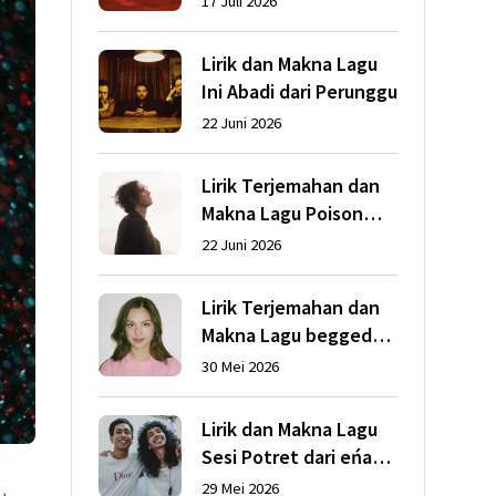
17 Juli 2026
Abrams
Lirik dan Makna Lagu
Ini Abadi dari Perunggu
22 Juni 2026
Lirik Terjemahan dan
Makna Lagu Poison
dari Dean Lewis
22 Juni 2026
Lirik Terjemahan dan
Makna Lagu begged
dari Olivia Rodrigo
30 Mei 2026
Lirik dan Makna Lagu
Sesi Potret dari eńau
feat. Ari Lesmana
29 Mei 2026