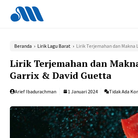
Langsung
ke
isi
Beranda
›
Lirik Lagu Barat
›
Lirik Terjemahan dan Makna L
Lirik Terjemahan dan Makna
Garrix & David Guetta
Arief Ibadurachman
1 Januari 2024
Tidak Ada Ko