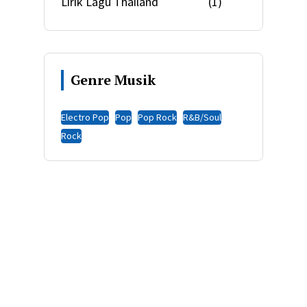
Lirik Lagu Thailand
(1)
Genre Musik
Electro Pop
Pop
Pop Rock
R&B/Soul
Rock