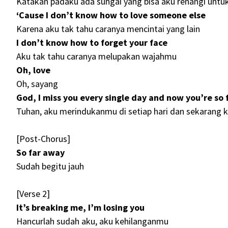
Katakan padaku ada sungai yang bisa aku renangi un
‘Cause I don’t know how to love someone else
Karena aku tak tahu caranya mencintai yang lain
I don’t know how to forget your face
Aku tak tahu caranya melupakan wajahmu
Oh, love
Oh, sayang
God, I miss you every single day and now you’re so
Tuhan, aku merindukanmu di setiap hari dan sekarang k
[Post-Chorus]
So far away
Sudah begitu jauh
[Verse 2]
It’s breaking me, I’m losing you
Hancurlah sudah aku, aku kehilanganmu