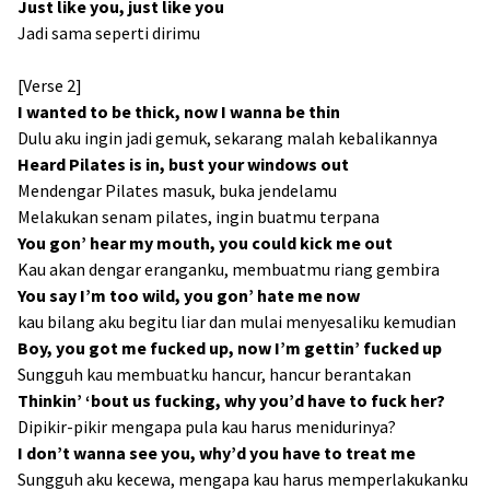
Just like you, just like you
Jadi sama seperti dirimu
[Verse 2]
I wanted to be thick, now I wanna be thin
Dulu aku ingin jadi gemuk, sekarang malah kebalikannya
Heard Pilates is in, bust your windows out
Mendengar Pilates masuk, buka jendelamu
Melakukan senam pilates, ingin buatmu terpana
You gon’ hear my mouth, you could kick me out
Kau akan dengar eranganku, membuatmu riang gembira
You say I’m too wild, you gon’ hate me now
kau bilang aku begitu liar dan mulai menyesaliku kemudian
Boy, you got me fucked up, now I’m gettin’ fucked up
Sungguh kau membuatku hancur, hancur berantakan
Thinkin’ ‘bout us fucking, why you’d have to fuck her?
Dipikir-pikir mengapa pula kau harus menidurinya?
I don’t wanna see you, why’d you have to treat me
Sungguh aku kecewa, mengapa kau harus memperlakukanku