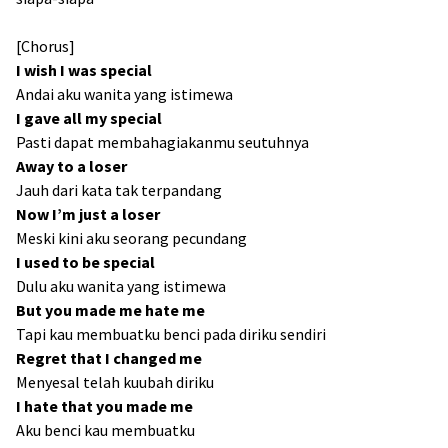
[Chorus]
I wish I was special
Andai aku wanita yang istimewa
I gave all my special
Pasti dapat membahagiakanmu seutuhnya
Away to a loser
Jauh dari kata tak terpandang
Now I’m just a loser
Meski kini aku seorang pecundang
I used to be special
Dulu aku wanita yang istimewa
But you made me hate me
Tapi kau membuatku benci pada diriku sendiri
Regret that I changed me
Menyesal telah kuubah diriku
I hate that you made me
Aku benci kau membuatku