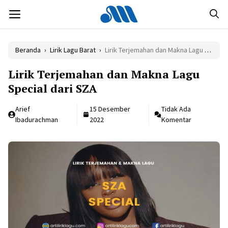
Langsung
MENU
ke
isi
Beranda
›
Lirik Lagu Barat
›
Lirik Terjemahan dan Makna Lagu Special dari SZA
Lirik Terjemahan dan Makna Lagu
Special dari SZA
Arief
15 Desember
Tidak Ada
Ibadurachman
2022
Komentar