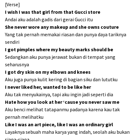
[Verse]
I wish I was that girl from that Gucci store
Andai aku adalah gadis dari gerai Gucci itu
She never wore any makeup and she owns couture
Yang tak pernah memakai riasan dan punya daya tariknya
sendiri
I got pimples where my beauty marks should be
Sedangkan aku punya jerawat bukan di tempat yang
seharusnya
I got dry skin on my elbows and knees
Aku juga punya kulit kering di bagian siku dan lututku
I never liked her, wanted to be like her
Aku tak menyukainya, tapi aku ingin jadi seperti dia
Hate how you look at her ‘cause you never saw me
Aku benci melihat tatapanmu padanya karena kau tak
pernah melihatku
Like I was an art piece, like I was an ordinary girl
Layaknya sebuah maha karya yang indah, seolah aku bukan
siapa-siapa