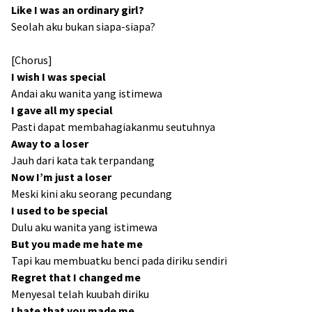
Like I was an ordinary girl?
Seolah aku bukan siapa-siapa?
[Chorus]
I wish I was special
Andai aku wanita yang istimewa
I gave all my special
Pasti dapat membahagiakanmu seutuhnya
Away to a loser
Jauh dari kata tak terpandang
Now I’m just a loser
Meski kini aku seorang pecundang
I used to be special
Dulu aku wanita yang istimewa
But you made me hate me
Tapi kau membuatku benci pada diriku sendiri
Regret that I changed me
Menyesal telah kuubah diriku
I hate that you made me