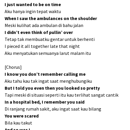
I just wanted to be on time
Aku hanya ingin tepat waktu
When I saw the ambulances on the shoulder
Meski kulihat ada ambulan di bahu jalan
I didn’t even think of pullin’ over
Tetap tak membuatku gentar untuk berhenti
I pieced it all together late that night
Aku menyatukan semuanya larut malam itu
[Chorus]
I know you don’t remember calling me
Aku tahu kau tak ingat saat menghubungiku
But I told you even then you looked so pretty
Tapi meski di situasi seperti itu kau terlihat sangat cantik
In a hospital bed, I remember you said
Di ranjang rumah sakit, aku ingat saat kau bilang
You were scared
Bila kau takut
And so was I