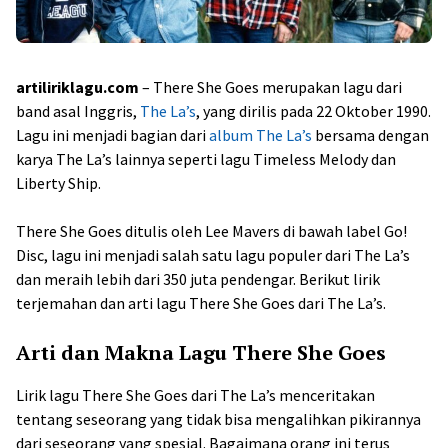
artiliriklagu.com
– There She Goes merupakan lagu dari
band asal Inggris,
The La’s
, yang dirilis pada 22 Oktober 1990.
Lagu ini menjadi bagian dari
album The La’s
bersama dengan
karya The La’s lainnya seperti lagu Timeless Melody dan
Liberty Ship.
There She Goes ditulis oleh Lee Mavers di bawah label Go!
Disc, lagu ini menjadi salah satu lagu populer dari The La’s
dan meraih lebih dari 350 juta pendengar. Berikut lirik
terjemahan dan arti lagu There She Goes dari The La’s.
Arti dan Makna Lagu There She Goes
Lirik lagu There She Goes dari The La’s menceritakan
tentang seseorang yang tidak bisa mengalihkan pikirannya
dari seseorang yang spesial. Bagaimana orang ini terus