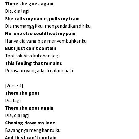
There she goes again
Dia, dia lagi
She calls my name, pulls my train
Dia memanggilku, mengendalikan diriku
No-one else could heal my pain
Hanya dia yang bisa menyembuhkanku
But I just can’t contain
Tapi tak bisa kutahan lagi
This feeling that remains
Perasaan yang ada di dalam hati
[Verse 4]
There she goes
Dia lagi
There she goes again
Dia, dia lagi
Chasing down my lane
Bayangnya menghantuiku
And I just can’t contain