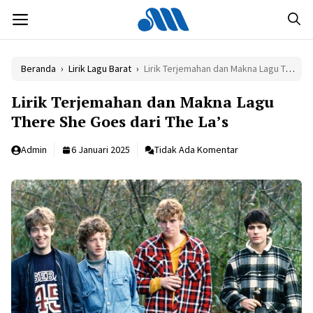
Langsung
MENU
ke
isi
Beranda
›
Lirik Lagu Barat
›
Lirik Terjemahan dan Makna Lagu There She Goes dari The La’s
Lirik Terjemahan dan Makna Lagu
There She Goes dari The La’s
Admin
6 Januari 2025
Tidak Ada Komentar