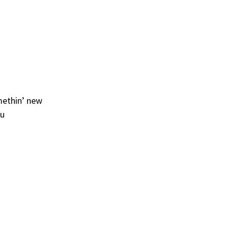
omethin’ new
ru