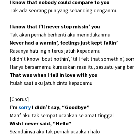
I know that nobody could compare to you
Tak ada seorang pun yang sebanding denganmu
I know that I’ll never stop missin’ you
Tak akan pernah berhenti aku merindukanmu
Never had a warnin’, feelings just kept fallin’
Rasanya hati ingin terus jatuh kepadamu
I didn’t know ‘bout nothin’, ‘til I felt that somethin’, s
Hanya bersamamu kurasakan rasa itu, sesuatu yang ba
That was when I fell in love with you
Itulah saat aku jatuh cinta kepadamu
[Chorus]
I’m
sorry
I didn’t say, “Goodbye”
Maaf aku tak sempat ucapkan selamat tinggal
Wish I never said, “Hello”
Seandainya aku tak pernah ucapkan halo