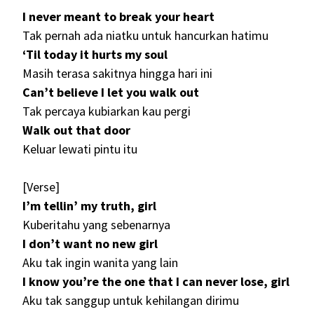
I never meant to break your heart
Tak pernah ada niatku untuk hancurkan hatimu
‘Til today it hurts my soul
Masih terasa sakitnya hingga hari ini
Can’t believe I let you walk out
Tak percaya kubiarkan kau pergi
Walk out that door
Keluar lewati pintu itu
[Verse]
I’m tellin’ my truth, girl
Kuberitahu yang sebenarnya
I don’t want no new girl
Aku tak ingin wanita yang lain
I know you’re the one that I can never lose, girl
Aku tak sanggup untuk kehilangan dirimu