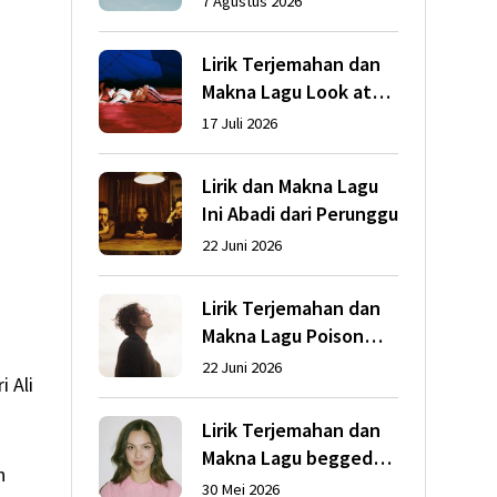
7 Agustus 2026
Lirik Terjemahan dan
Makna Lagu Look at
My Life dari Gracie
17 Juli 2026
Abrams
Lirik dan Makna Lagu
Ini Abadi dari Perunggu
22 Juni 2026
Lirik Terjemahan dan
Makna Lagu Poison
dari Dean Lewis
22 Juni 2026
 Ali
Lirik Terjemahan dan
Makna Lagu begged
n
dari Olivia Rodrigo
30 Mei 2026