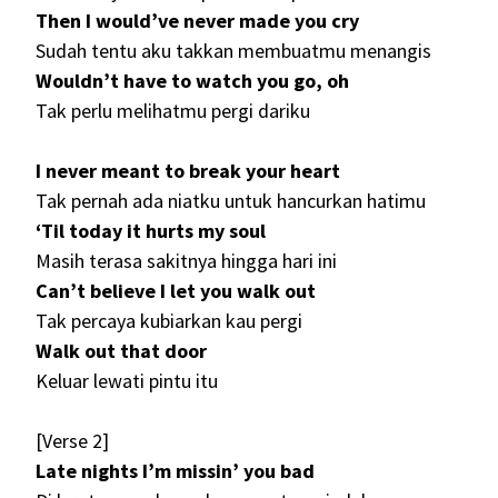
Then I would’ve never made you cry
Sudah tentu aku takkan membuatmu menangis
Wouldn’t have to watch you go, oh
Tak perlu melihatmu pergi dariku
I never meant to break your heart
Tak pernah ada niatku untuk hancurkan hatimu
‘Til today it hurts my soul
Masih terasa sakitnya hingga hari ini
Can’t believe I let you walk out
Tak percaya kubiarkan kau pergi
Walk out that door
Keluar lewati pintu itu
[Verse 2]
Late nights I’m missin’ you bad