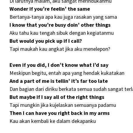
Di larutnya malam, aku sangat merindukanmu
Wonder if you’re feelin’ the same
Bertanya-tanya apa kau juga rasakan yang sama
I know that you’re busy doin’ other things
Aku tahu kau tengah sibuk dengan kegiatanmu
But would you pick up if I call?
Tapi maukah kau angkat jika aku menelepon?
Even if you did, I don’t know what I’d say
Meskipun begitu, entah apa yang hendak kukatakan
And a part of me is tellin’ it’s far too late
Dan bagian dari diriku berkata semua sudah sangat ter
But maybe if I say all of the right things
Tapi mungkin jika kujelaskan semuanya padamu
Then I can have you right back in my arms
Kau akan kembali ke dalam dekapanku