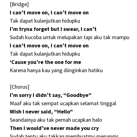
[Bridge]
I can’t move on, I can’t move on
Tak dapat kulanjutkan hidupku
I’m tryna forget but I swear, I can’t
Sudah kucoba untuk melupakan tapi aku tak mampu
I can’t move on, I can’t move on
Tak dapat kulanjutkan hidupku
‘Cause you’re the one for me
Karena hanya kau yang diinginkan hatiku
[Chorus]
I’m sorry I didn’t say, “Goodbye”
Maaf aku tak sempat ucapkan selamat tinggal
Wish I never said, “Hello”
Seandainya aku tak pernah ucapkan halo
Then I would’ve never made you cry
Sudah tentu aku takkan membuatmu menangis