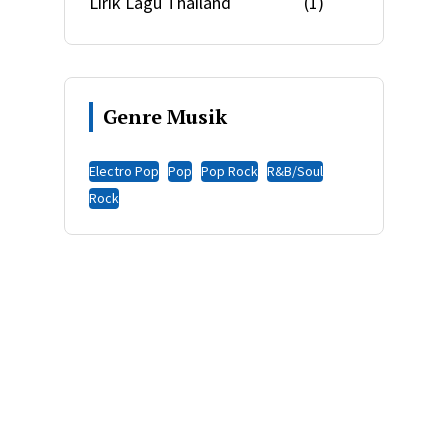
Lirik Lagu Thailand
(1)
Genre Musik
Electro Pop
Pop
Pop Rock
R&B/Soul
Rock