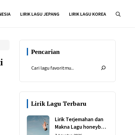
NESIA
LIRIK LAGU JEPANG
LIRIK LAGU KOREA
Pencarian
i
Lirik Lagu Terbaru
Lirik Terjemahan dan
Makna Lagu honeybee
dari Olivia Rodrigo