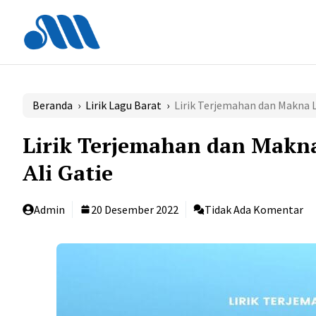
Langsung
ke
isi
Beranda
›
Lirik Lagu Barat
›
Lirik Terjemahan dan Makna L
Lirik Terjemahan dan Makna
Ali Gatie
Admin
20 Desember 2022
Tidak Ada Komentar