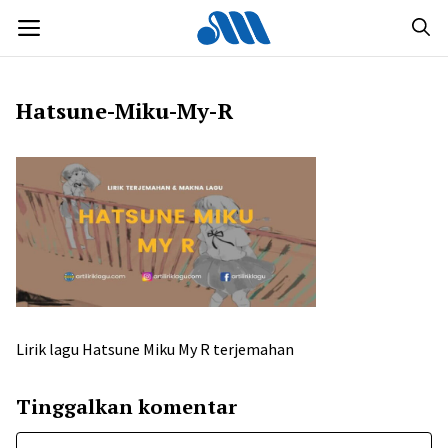
Langsung
MENU
ke
isi
Hatsune-Miku-My-R
Lirik lagu Hatsune Miku My R terjemahan
Tinggalkan komentar
Komentar