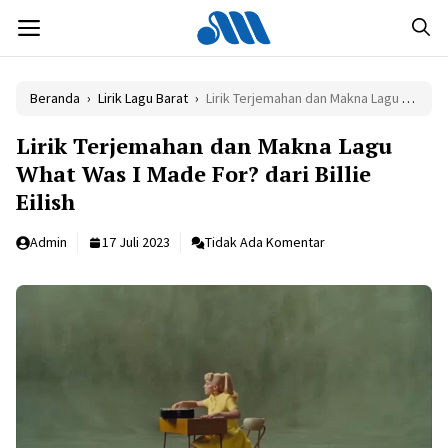
Langsung
MENU
ke
isi
Beranda
›
Lirik Lagu Barat
›
Lirik Terjemahan dan Makna Lagu What Was I Made For? dari Billie Eilish
Lirik Terjemahan dan Makna Lagu
What Was I Made For? dari Billie
Eilish
Admin
17 Juli 2023
Tidak Ada Komentar