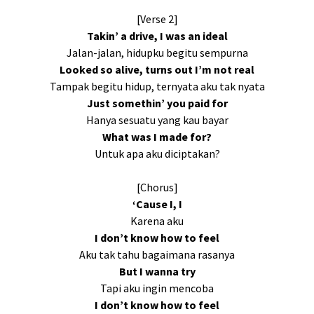
[Verse 2]
Takin’ a drive, I was an ideal
Jalan-jalan, hidupku begitu sempurna
Looked so alive, turns out I’m not real
Tampak begitu hidup, ternyata aku tak nyata
Just somethin’ you paid for
Hanya sesuatu yang kau bayar
What was I made for?
Untuk apa aku diciptakan?
[Chorus]
‘Cause I, I
Karena aku
I don’t know how to feel
Aku tak tahu bagaimana rasanya
But I wanna try
Tapi aku ingin mencoba
I don’t know how to feel