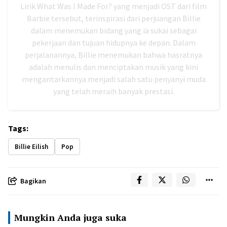
Lirik What Was I Made For? yang menjadi OST dari film
Barbie tersebut, terinspirasi dari perjuangan Billie
dalam menemukan bidang yang ia sukai sebagai
pekerjaan dan tujuan hidupnya ke depan. Dalam
perjalanannya, Billie menemukan bahwa hasratnya
adalah menulis dan menciptakan musik yang kini
mengantarkannya menjadi salah satu penyanyi muda
yang telah meraih banyak prestasi.
Tags:
Billie Eilish
Pop
Bagikan
Mungkin Anda juga suka