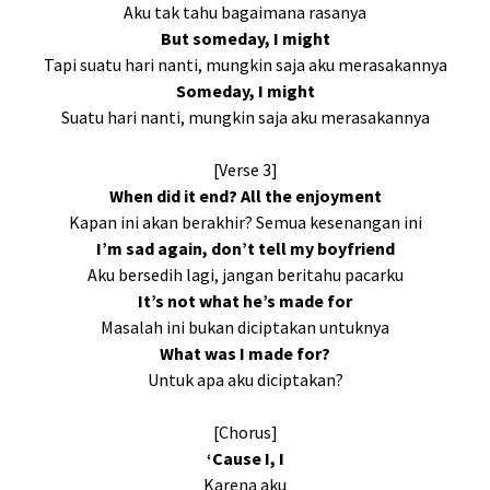
Aku tak tahu bagaimana rasanya
But someday, I might
Tapi suatu hari nanti, mungkin saja aku merasakannya
Someday, I might
Suatu hari nanti, mungkin saja aku merasakannya
[Verse 3]
When did it end? All the enjoyment
Kapan ini akan berakhir? Semua kesenangan ini
I’m sad again, don’t tell my boyfriend
Aku bersedih lagi, jangan beritahu pacarku
It’s not what he’s made for
Masalah ini bukan diciptakan untuknya
What was I made for?
Untuk apa aku diciptakan?
[Chorus]
‘Cause I, I
Karena aku