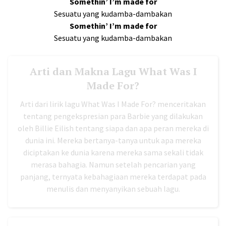
Somethin’ I’m made for
Sesuatu yang kudamba-dambakan
Somethin’ I’m made for
Sesuatu yang kudamba-dambakan
Arti dan Makna Lagu What Was I
Made For?
Arti dari lirik lagu What Was I Made For? menceritakan
tentang pengekspresian para Barbie yang dilakukan
oleh Billie Eilish tentang siapa dan apa peran mereka di
dunia ini. Mereka bertanya-tanya untuk apa mereka
diciptakan ke dunia karena mereka sama sekali tidak
merasa bahagia. Namun setelah pencarian yang
panjang, ternyata kebahagiaan mereka terdapat pada
menulis dan menyanyikan sebuah lagu.