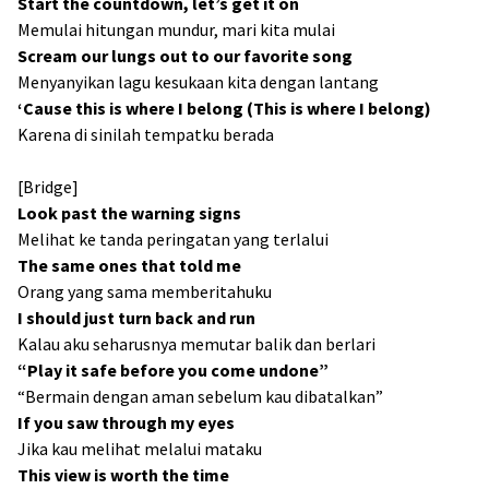
Start the countdown, let’s get it on
Memulai hitungan mundur, mari kita mulai
Scream our lungs out to our favorite song
Menyanyikan lagu kesukaan kita dengan lantang
‘Cause this is where I belong (This is where I belong)
Karena di sinilah tempatku berada
[Bridge]
Look past the warning signs
Melihat ke tanda peringatan yang terlalui
The same ones that told me
Orang yang sama memberitahuku
I should just turn back and run
Kalau aku seharusnya memutar balik dan berlari
“Play it safe before you come undone”
“Bermain dengan aman sebelum kau dibatalkan”
If you saw through my eyes
Jika kau melihat melalui mataku
This view is worth the time