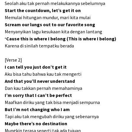
Seolah aku tak pernah melakukannya sebelumnya
Start the countdown, let’s get it on
Memulai hitungan mundur, mari kita mulai
Scream our lungs out to our favorite song
Menyanyikan lagu kesukaan kita dengan lantang
‘Cause this is where I belong (This is where I belong)
Karena di sinilah tempatku berada
[Verse 2]
I can tell you just don’t get it
Aku bisa tahu bahwa kau tak mengerti
And that you’ll never understand
Dan kau takkan pernah memahaminya
I’m sorry that I can’t be perfect
Maafkan diriku yang tak bisa menjadi sempurna
But I’m not changing who I am
Tapi aku tak mengubah diriku yang sebenarnya
Maybe there’s no destination
Mungkin terasa seperti tak ada tujuan