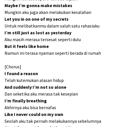
Maybe I’m gonna make mistakes
Mungkin aku juga akan melakukan kesalahan
Let you in on one of my secrets
Untuk melibatkanmu dalam salah satu rahasiaku
I’m still just as lost as yesterday
Aku masih merasa tersesat seperti dulu
But it feels like home
Namun ini terasa nyaman seperti berada di rumah
[Chorus]
I found a reason
Telah kutemukan alasan hidup
And suddenly I’m not so alone
Dan seketika aku merasa tak kesepian
I’m finally breathing
Akhirnya aku bisa bernafas
Like I never could on my own
Seolah aku tak pernah melakukannya sebelumnya