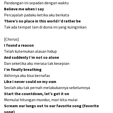
Pandangan ini sepadan dengan waktu
Believe me when I say
Percayalah padaku ketika aku berkata
There’s no place in this world I’d rather be
Tak ada tempat lain di dunia ini yang kuinginkan
[Chorus]
I found a reason
Telah kutemukan alasan hidup
And suddenly I’m not so alone
Dan seketika aku merasa tak kesepian
I’m finally breathing
Akhirnya aku bisa bernafas
Like I never could on my own
Seolah aku tak pernah melakukannya sebelumnya
Start the countdown, let’s get it on
Memulai hitungan mundur, mari kita mulai
Scream our lungs out to our favorite song (Favorite
song)