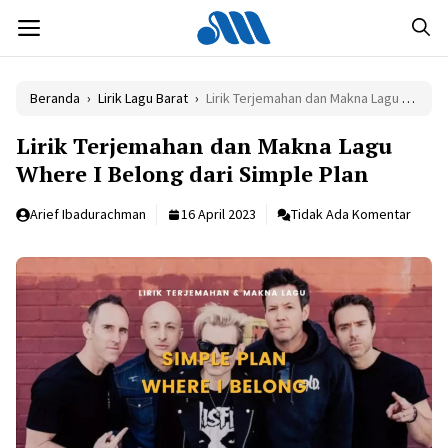
Langsung
MENU
ke
isi
Beranda
›
Lirik Lagu Barat
›
Lirik Terjemahan dan Makna Lagu Where I Belong dari Simple Plan
Lirik Terjemahan dan Makna Lagu
Where I Belong dari Simple Plan
Arief Ibadurachman
16 April 2023
Tidak Ada Komentar