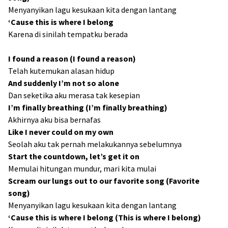
Menyanyikan lagu kesukaan kita dengan lantang
‘Cause this is where I belong
Karena di sinilah tempatku berada
I found a reason (I found a reason)
Telah kutemukan alasan hidup
And suddenly I’m not so alone
Dan seketika aku merasa tak kesepian
I’m finally breathing (I’m finally breathing)
Akhirnya aku bisa bernafas
Like I never could on my own
Seolah aku tak pernah melakukannya sebelumnya
Start the countdown, let’s get it on
Memulai hitungan mundur, mari kita mulai
Scream our lungs out to our favorite song (Favorite
song)
Menyanyikan lagu kesukaan kita dengan lantang
‘Cause this is where I belong (This is where I belong)