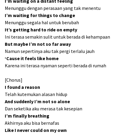
I’m waiting on a distant feeling
Menunggu dengan perasaan yang tak menentu
I’m waiting for things to change
Menunggu segala hal untuk berubah
It’s getting hard to ride on empty
Ini terasa semakin sulit untuk berada di kehampaan
But maybe I’m not so far away
Namun sepertinya aku tak pergi terlalu jauh
‘Cause it feels like home
Karena ini terasa nyaman seperti berada di rumah
[Chorus]
I found a reason
Telah kutemukan alasan hidup
And suddenly I’m not so alone
Dan seketika aku merasa tak kesepian
I’m finally breathing
Akhirnya aku bisa bernafas
Like I never could on my own