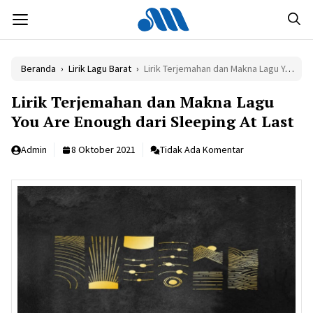
Langsung
MENU
ke
isi
Beranda
›
Lirik Lagu Barat
›
Lirik Terjemahan dan Makna Lagu You Are Enough dari Sleeping At Last
Lirik Terjemahan dan Makna Lagu
You Are Enough dari Sleeping At Last
Admin
8 Oktober 2021
Tidak Ada Komentar