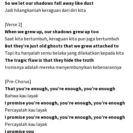
So we let our shadows fall away like dust
Jadi hilangkanlah keraguan dari diri kita
[Verse 2]
When we grew up, our shadows grew up too
Saat kita bertumbuh, keraguan kita pun juga bertumbuh
But they’re just old ghosts that we grew attached to
Tapi itu hanyalah semu belaka yang dilekatkan kepada kita
The tragic flaw is that they hide the truth
Ironisnya adalah mereka menyembunyikan kebenarannya
[Pre-Chorus]
That you’re enough, you’re enough, you’re enough
Bahwa kau layak
I promise you’re enough, you’re enough, you’re enough
Percayalah kau layak
I promise you’re enough, you’re enough, you’re enough
Percayalah kau layak
I promise you