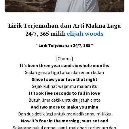
Lirik Terjemahan dan Arti Makna Lagu
24/7, 365 milik
elijah woods
“Lirik Terjemahan 24/7, 365”
[Chorus]
It’s been three years and six whole months
Sudah genap tiga tahun dan enam bulan
Since I saw your face that night
Sejak kulihat wajahmu malam itu
It took five seconds to fall in love
Butuh lima detik untukku jatuh cinta
And two more to make you mine
Dan dua detik lagi untuk menjadikanmu milikku
Now it’s four in the morning, suns set and
Sekarang pukul empat pagi, matahari terbenam dan