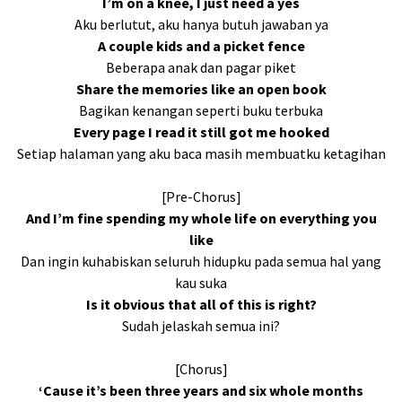
I’m on a knee, I just need a yes
Aku berlutut, aku hanya butuh jawaban ya
A couple kids and a picket fence
Beberapa anak dan pagar piket
Share the memories like an open book
Bagikan kenangan seperti buku terbuka
Every page I read it still got me hooked
Setiap halaman yang aku baca masih membuatku ketagihan
[Pre-Chorus]
And I’m fine spending my whole life on everything you
like
Dan ingin kuhabiskan seluruh hidupku pada semua hal yang
kau suka
Is it obvious that all of this is right?
Sudah jelaskah semua ini?
[Chorus]
‘Cause it’s been three years and six whole months