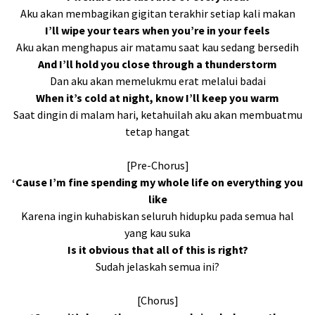
Aku akan membagikan gigitan terakhir setiap kali makan
I’ll wipe your tears when you’re in your feels
Aku akan menghapus air matamu saat kau sedang bersedih
And I’ll hold you close through a thunderstorm
Dan aku akan memelukmu erat melalui badai
When it’s cold at night, know I’ll keep you warm
Saat dingin di malam hari, ketahuilah aku akan membuatmu
tetap hangat
[Pre-Chorus]
‘Cause I’m fine spending my whole life on everything you
like
Karena ingin kuhabiskan seluruh hidupku pada semua hal
yang kau suka
Is it obvious that all of this is right?
Sudah jelaskah semua ini?
[Chorus]