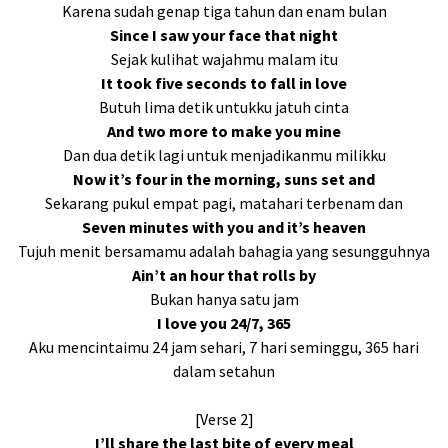
Karena sudah genap tiga tahun dan enam bulan
Since I saw your face that night
Sejak kulihat wajahmu malam itu
It took five seconds to fall in love
Butuh lima detik untukku jatuh cinta
And two more to make you mine
Dan dua detik lagi untuk menjadikanmu milikku
Now it’s four in the morning, suns set and
Sekarang pukul empat pagi, matahari terbenam dan
Seven minutes with you and it’s heaven
Tujuh menit bersamamu adalah bahagia yang sesungguhnya
Ain’t an hour that rolls by
Bukan hanya satu jam
I love you 24/7, 365
Aku mencintaimu 24 jam sehari, 7 hari seminggu, 365 hari
dalam setahun
[Verse 2]
I’ll share the last bite of every meal