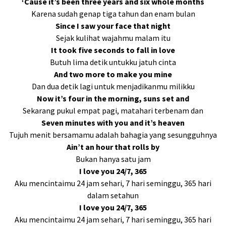
‘Cause it’s been three years and six whole months
Karena sudah genap tiga tahun dan enam bulan
Since I saw your face that night
Sejak kulihat wajahmu malam itu
It took five seconds to fall in love
Butuh lima detik untukku jatuh cinta
And two more to make you mine
Dan dua detik lagi untuk menjadikanmu milikku
Now it’s four in the morning, suns set and
Sekarang pukul empat pagi, matahari terbenam dan
Seven minutes with you and it’s heaven
Tujuh menit bersamamu adalah bahagia yang sesungguhnya
Ain’t an hour that rolls by
Bukan hanya satu jam
I love you 24/7, 365
Aku mencintaimu 24 jam sehari, 7 hari seminggu, 365 hari
dalam setahun
I love you 24/7, 365
Aku mencintaimu 24 jam sehari, 7 hari seminggu, 365 hari