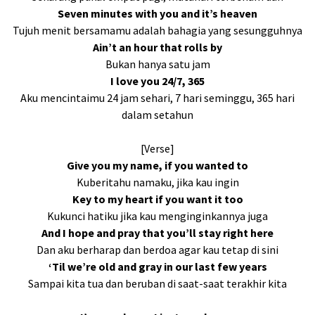
Seven minutes with you and it’s heaven
Tujuh menit bersamamu adalah bahagia yang sesungguhnya
Ain’t an hour that rolls by
Bukan hanya satu jam
I love you 24/7, 365
Aku mencintaimu 24 jam sehari, 7 hari seminggu, 365 hari
dalam setahun
[Verse]
Give you my name, if you wanted to
Kuberitahu namaku, jika kau ingin
Key to my heart if you want it too
Kukunci hatiku jika kau menginginkannya juga
And I hope and pray that you’ll stay right here
Dan aku berharap dan berdoa agar kau tetap di sini
‘Til we’re old and gray in our last few years
Sampai kita tua dan beruban di saat-saat terakhir kita