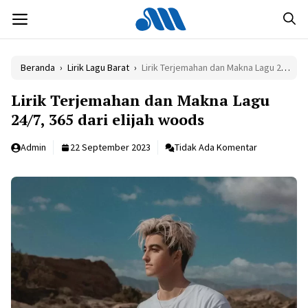
Langsung
MENU
ke
isi
Beranda
›
Lirik Lagu Barat
›
Lirik Terjemahan dan Makna Lagu 24/7, 365 dari elijah woods
Lirik Terjemahan dan Makna Lagu
24/7, 365 dari elijah woods
Admin
22 September 2023
Tidak Ada Komentar