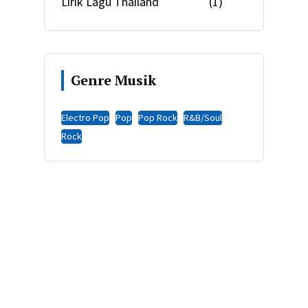
Lirik Lagu Thailand
(1)
Genre Musik
Electro Pop
Pop
Pop Rock
R&B/Soul
Rock