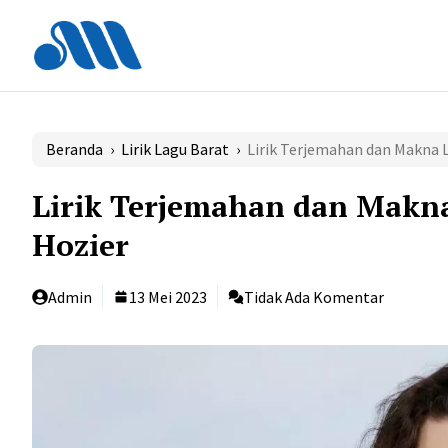
Langsung
ke
isi
Beranda
›
Lirik Lagu Barat
›
Lirik Terjemahan dan Makna L
Lirik Terjemahan dan Makna
Hozier
Admin
13 Mei 2023
Tidak Ada Komentar