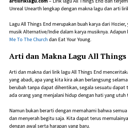
artiliriklagu.com
– Lirik lagu All Things End dan terje
Unreal Unearth lengkap dengan makna lagu dan arti liri
Lagu All Things End merupakan buah karya dari Hozier, 
musik Alternative/Indie dalam karya musiknya. Adapun l
Me To The Church
dan Eat Your Young.
Arti dan Makna Lagu All Things
Arti dan makna dari lirik lagu All Things End mencerita
yang abadi, apa yang kita kira akan berlangsung selam
berubah tanpa dapat dihentikan, segala sesuatu dapat t
ada orang yang menjalani hidup dengan hati yang utuh 
Namun bukan berarti dengan memahami bahwa semua ha
dan menyerah begitu saja. Kita dapat terus memulainya 
dengan awal serta harapan yang baru.