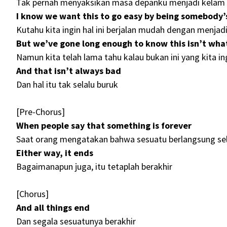
Tak pernah menyaksikan masa depanku menjadi kelam 
I know we want this to go easy by being somebody’s
Kutahu kita ingin hal ini berjalan mudah dengan menja
But we’ve gone long enough to know this isn’t wh
Namun kita telah lama tahu kalau bukan ini yang kita i
And that isn’t always bad
Dan hal itu tak selalu buruk
[Pre-Chorus]
When people say that something is forever
Saat orang mengatakan bahwa sesuatu berlangsung s
Either way, it ends
Bagaimanapun juga, itu tetaplah berakhir
[Chorus]
And all things end
Dan segala sesuatunya berakhir