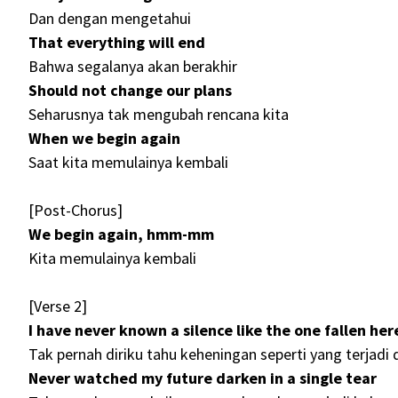
Dan dengan mengetahui
That everything will end
Bahwa segalanya akan berakhir
Should not change our plans
Seharusnya tak mengubah rencana kita
When wе begin again
Saat kita memulainya kembali
[Post-Chorus]
We begin again, hmm-mm
Kita memulainya kembali
[Verse 2]
I havе never known a silence like the one fallen her
Tak pernah diriku tahu keheningan seperti yang terjadi d
Never watched my future darken in a single tear