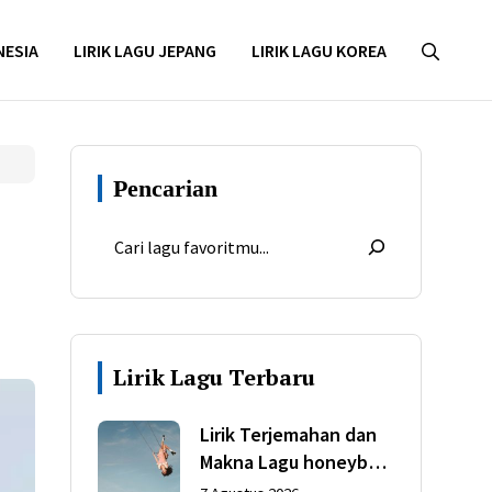
NESIA
LIRIK LAGU JEPANG
LIRIK LAGU KOREA
Pencarian
Lirik Lagu Terbaru
Lirik Terjemahan dan
Makna Lagu honeybee
dari Olivia Rodrigo