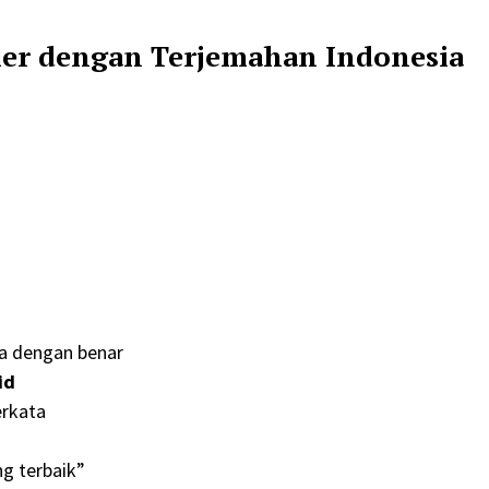
zier dengan Terjemahan Indonesia
a dengan benar
id
erkata
ng terbaik”