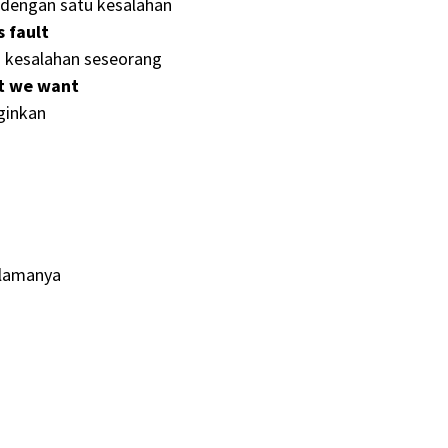
dengan satu kesalahan
 fault
di kesalahan seseorang
at we want
nginkan
elamanya