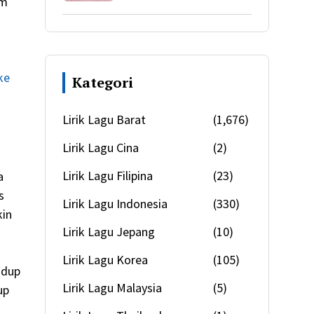
um
ke
Kategori
Lirik Lagu Barat
(1,676)
Lirik Lagu Cina
(2)
Lirik Lagu Filipina
(23)
a
s
Lirik Lagu Indonesia
(330)
kin
Lirik Lagu Jepang
(10)
Lirik Lagu Korea
(105)
idup
Lirik Lagu Malaysia
(5)
up