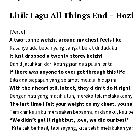
Lirik Lagu All Things End – Ho
[Verse]
A two-tonne weight around my chest feels like
Rasanya ada beban yang sangat berat di dadaku
It just dropped a twenty-storey height
Dan dijatuhkan dari ketinggian dua puluh lantai
If there was anyone to ever get through this life
Bila ada siapapun yang selamat melalui hidup ini
With their heart still intact, they didn’t do it right
Dengan hati yang masih utuh, mereka tak melakukanny
The last time I felt your weight on my chest, you sa
Terakhir kali aku merasakan bebanmu di dadaku, kau b
“We didn’t get it right but, love, we did our best”
“Kita tak berhasil, tapi sayang, kita telah melakukan ya