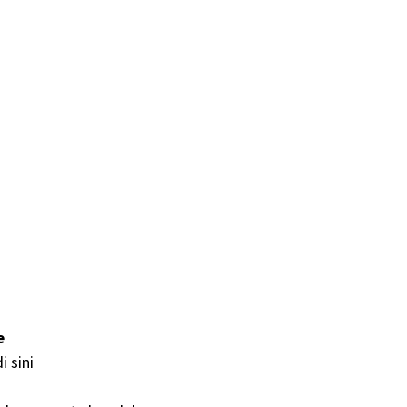
e
i sini