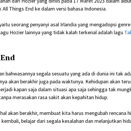
mahan dari Hozier yang dirilis pada 17 Maret 2023 dalam alb
k All Things End ke dalam versi bahasa Indonesia.
yaitu seorang penyanyi asal Irlandia yang mengadopsi genre
agu Hozier lainnya yang tidak kalah terkenal adalah lagu
Ta
 End
kan bahwasannya segala sesuatu yang ada di dunia ini tak ad
anya akan berakhir juga pada waktunya. Kehidupan akan teru
erjadi kapan saja dalam situasi apa saja sehingga tak mung
tanpa merasakan rasa sakit akan kepahitan hidup.
l akan berakhir, membuat kita harus mengubah rencana h
kembali, belajar dari segala kesalahan dan melanjutkan hid