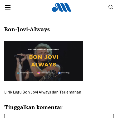
Langsung
MENU
ke
isi
Bon-Jovi-Always
Lirik Lagu Bon Jovi Always dan Terjemahan
Tinggalkan komentar
Komentar