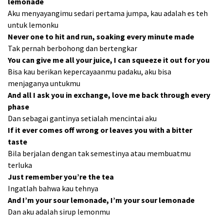
lemonade
Aku menyayangimu sedari pertama jumpa, kau adalah es teh
untuk lemonku
Never one to hit and run, soaking every minute made
Tak pernah berbohong dan bertengkar
You can give me all your juice, I can squeeze it out for you
Bisa kau berikan kepercayaanmu padaku, aku bisa
menjaganya untukmu
And all I ask you in exchange, love me back through every
phase
Dan sebagai gantinya setialah mencintai aku
If it ever comes off wrong or leaves you with a bitter
taste
Bila berjalan dengan tak semestinya atau membuatmu
terluka
Just remember you’re the tea
Ingatlah bahwa kau tehnya
And I’m your sour lemonade, I’m your sour lemonade
Dan aku adalah sirup lemonmu