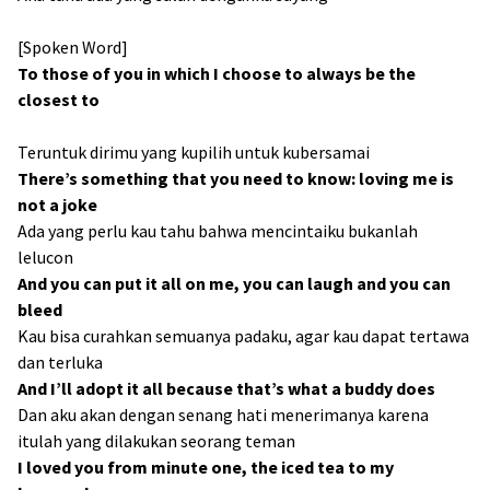
[Spoken Word]
To those of you in which I choose to always be the
closest to
Teruntuk dirimu yang kupilih untuk kubersamai
There’s something that you need to know: loving me is
not a joke
Ada yang perlu kau tahu bahwa mencintaiku bukanlah
lelucon
And you can put it all on me, you can laugh and you can
bleed
Kau bisa curahkan semuanya padaku, agar kau dapat tertawa
dan terluka
And I’ll adopt it all because that’s what a buddy does
Dan aku akan dengan senang hati menerimanya karena
itulah yang dilakukan seorang teman
I loved you from minute one, the iced tea to my