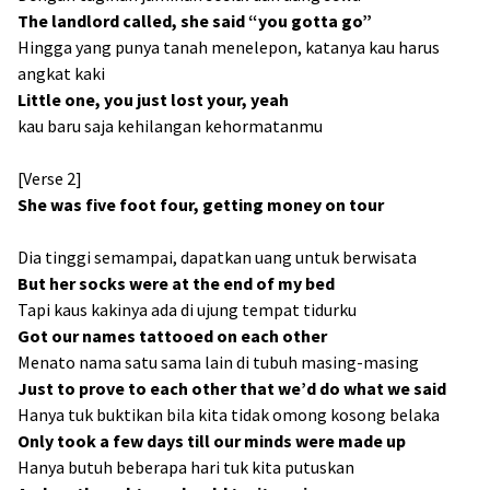
The landlord called, she said “you gotta go”
Hingga yang punya tanah menelepon, katanya kau harus
angkat kaki
Little one, you just lost your, yeah
kau baru saja kehilangan kehormatanmu
[Verse 2]
She was five foot four, getting money on tour
Dia tinggi semampai, dapatkan uang untuk berwisata
But her socks were at the end of my bed
Tapi kaus kakinya ada di ujung tempat tidurku
Got our names tattooed on each other
Menato nama satu sama lain di tubuh masing-masing
Just to prove to each other that we’d do what we said
Hanya tuk buktikan bila kita tidak omong kosong belaka
Only took a few days till our minds were made up
Hanya butuh beberapa hari tuk kita putuskan