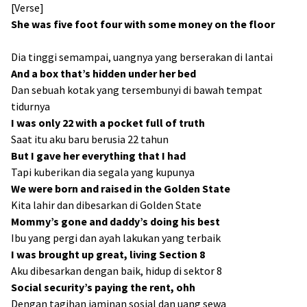
[Verse]
She was five foot four with some money on the floor
Dia tinggi semampai, uangnya yang berserakan di lantai
And a box that’s hidden under her bed
Dan sebuah kotak yang tersembunyi di bawah tempat
tidurnya
I was only 22 with a pocket full of truth
Saat itu aku baru berusia 22 tahun
But I gave her everything that I had
Tapi kuberikan dia segala yang kupunya
We were born and raised in the Golden State
Kita lahir dan dibesarkan di Golden State
Mommy’s gone and daddy’s doing his best
Ibu yang pergi dan ayah lakukan yang terbaik
I was brought up great, living Section 8
Aku dibesarkan dengan baik, hidup di sektor 8
Social security’s paying the rent, ohh
Dengan tagihan jaminan sosial dan uang sewa