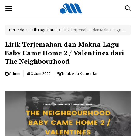
Langsung
MENU
ke
isi
Beranda
›
Lirik Lagu Barat
›
Lirik Terjemahan dan Makna Lagu Baby Came Home 2 / Valentines dari The Neighbourhood
Lirik Terjemahan dan Makna Lagu
Baby Came Home 2 / Valentines dari
The Neighbourhood
Admin
3 Juni 2022
Tidak Ada Komentar