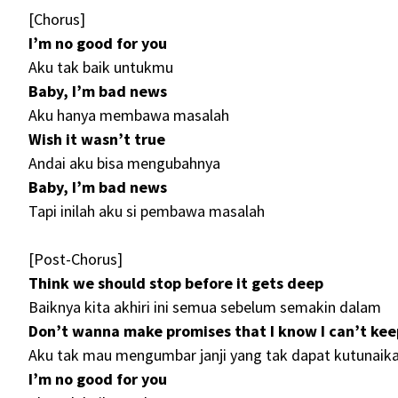
[Chorus]
I’m no good for you
Aku tak baik untukmu
Baby, I’m bad news
Aku hanya membawa masalah
Wish it wasn’t true
Andai aku bisa mengubahnya
Baby, I’m bad news
Tapi inilah aku si pembawa masalah
[Post-Chorus]
Think we should stop before it gets deep
Baiknya kita akhiri ini semua sebelum semakin dalam
Don’t wanna make promises that I know I can’t kee
Aku tak mau mengumbar janji yang tak dapat kutunaik
I’m no good for you