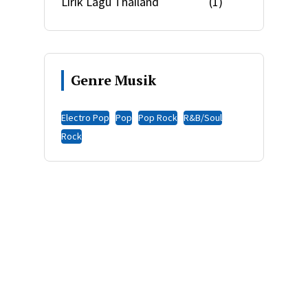
Lirik Lagu Thailand
(1)
Genre Musik
Electro Pop
Pop
Pop Rock
R&B/Soul
Rock