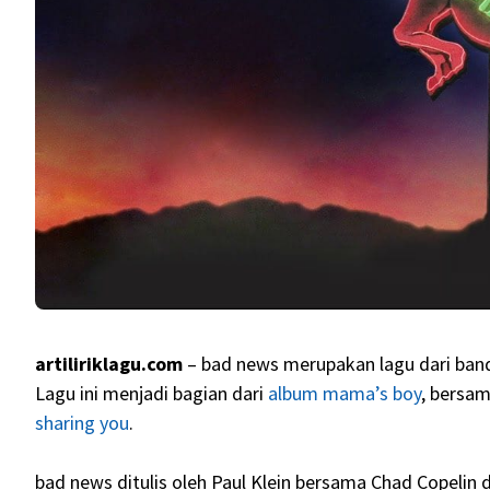
artiliriklagu.com
– bad news merupakan lagu dari band
Lagu ini menjadi bagian dari
album mama’s boy
, bersam
sharing you
.
bad news ditulis oleh Paul Klein bersama Chad Copelin d