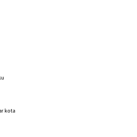
ku
ar kota