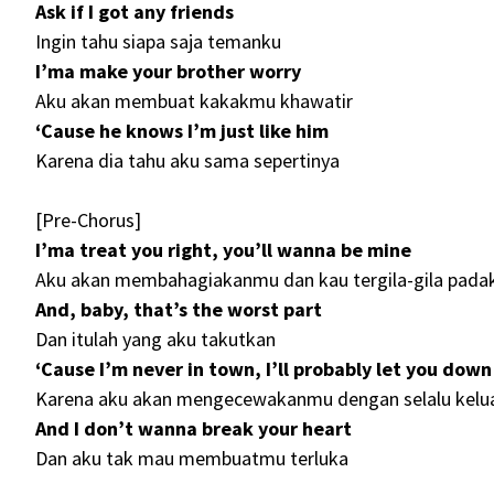
Ask if I got any friends
Ingin tahu siapa saja temanku
I’ma make your brother worry
Aku akan membuat kakakmu khawatir
‘Cause he knows I’m just like him
Karena dia tahu aku sama sepertinya
[Pre-Chorus]
I’ma treat you right, you’ll wanna be mine
Aku akan membahagiakanmu dan kau tergila-gila pada
And, baby, that’s the worst part
Dan itulah yang aku takutkan
‘Cause I’m never in town, I’ll probably let you down
Karena aku akan mengecewakanmu dengan selalu kelu
And I don’t wanna break your heart
Dan aku tak mau membuatmu terluka