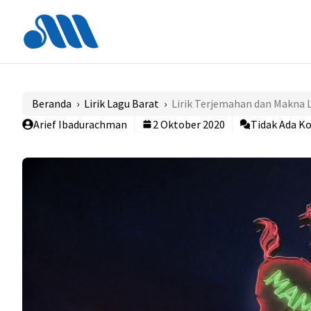
Langsung
ke
isi
Beranda
›
Lirik Lagu Barat
›
Lirik Terjemahan dan Makna 
Arief Ibadurachman
2 Oktober 2020
Tidak Ada K