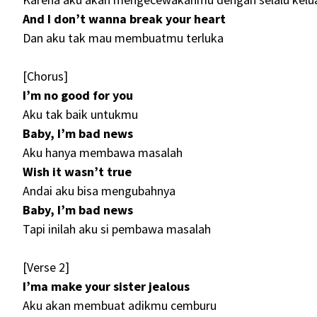
And I don’t wanna break your heart
Dan aku tak mau membuatmu terluka
[Chorus]
I’m no good for you
Aku tak baik untukmu
Baby, I’m bad news
Aku hanya membawa masalah
Wish it wasn’t true
Andai aku bisa mengubahnya
Baby, I’m bad news
Tapi inilah aku si pembawa masalah
[Verse 2]
I’ma make your sister jealous
Aku akan membuat adikmu cemburu