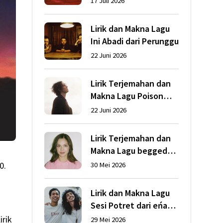
17 Juli 2026
Abrams
Lirik dan Makna Lagu
Ini Abadi dari Perunggu
22 Juni 2026
Lirik Terjemahan dan
Makna Lagu Poison
dari Dean Lewis
22 Juni 2026
Lirik Terjemahan dan
Makna Lagu begged
dari Olivia Rodrigo
0.
30 Mei 2026
Lirik dan Makna Lagu
Sesi Potret dari eńau
feat. Ari Lesmana
irik
29 Mei 2026