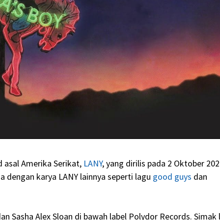
 asal Amerika Serikat,
LANY
, yang dirilis pada 2 Oktober 202
a dengan karya LANY lainnya seperti lagu
good guys
dan
an Sasha Alex Sloan di bawah label Polydor Records. Simak l