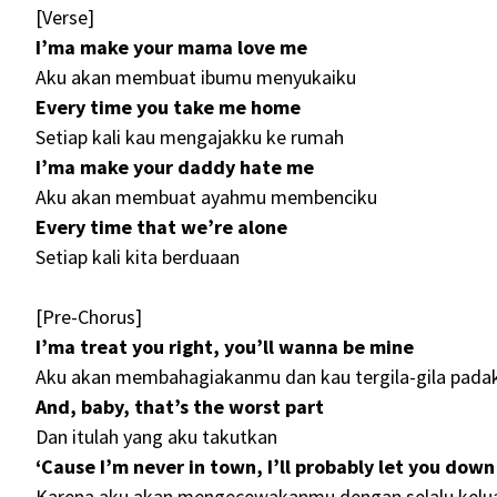
[Verse]
I’ma make your mama love me
Aku akan membuat ibumu menyukaiku
Every time you take me home
Setiap kali kau mengajakku ke rumah
I’ma make your daddy hate me
Aku akan membuat ayahmu membenciku
Every time that we’re alone
Setiap kali kita berduaan
[Pre-Chorus]
I’ma treat you right, you’ll wanna be mine
Aku akan membahagiakanmu dan kau tergila-gila pada
And, baby, that’s the worst part
Dan itulah yang aku takutkan
‘Cause I’m never in town, I’ll probably let you down
Karena aku akan mengecewakanmu dengan selalu kelu